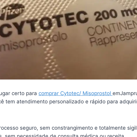
ugar certo para
comprar Cytotec/ Misoprostol
emJampr
ê tem atendimento personalizado e rápido para adquiri
ocesso seguro, sem constrangimento e totalmente sigi
is, sem necessidade de consulta médica ou receita.