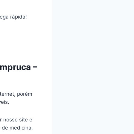
rega rápida!
ampruca –
ternet, porém
veis.
r nosso site e
a de medicina.