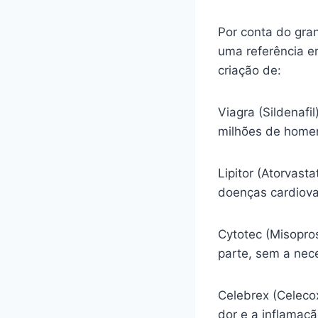
Por conta do gra
uma referência e
criação de:
Viagra (Sildenafi
milhões de homen
Lipitor (Atorvasta
doenças cardiova
Cytotec (Misopro
parte, sem a nec
Celebrex (Celecox
dor e a inflamaç