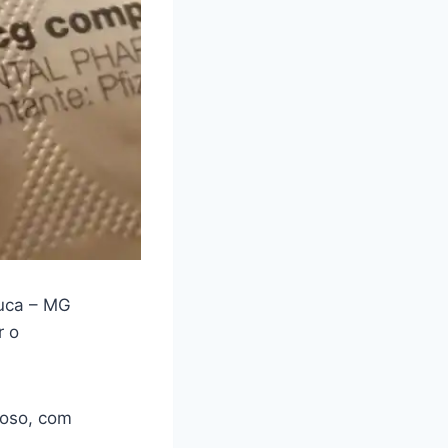
uca – MG
r o
loso, com