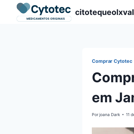
Pular
citotequeolxva
para
o
Conteúdo
Comprar Cytotec
Compr
em Ja
Por
joana Dark
11 