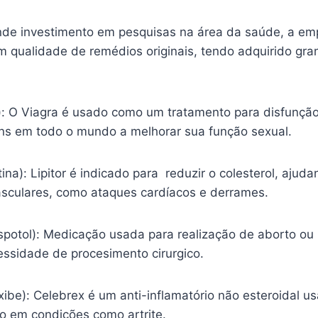
nde investimento em pesquisas na área da saúde, a em
m qualidade de remédios originais, tendo adquirido gr
l): O Viagra é usado como um tratamento para disfunção
s em todo o mundo a melhorar sua função sexual.
tina): Lipitor é indicado para reduzir o colesterol, ajud
sculares, como ataques cardíacos e derrames.
spotol): Medicação usada para realização de aborto ou
essidade de procesimento cirurgico.
ibe): Celebrex é um anti-inflamatório não esteroidal usa
ão em condições como artrite.