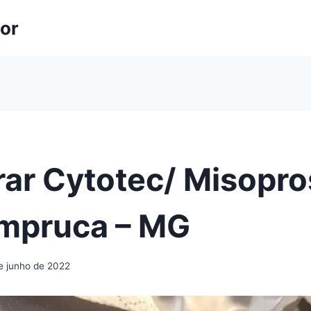
lor
ar Cytotec/ Misopro
mpruca – MG
de junho de 2022