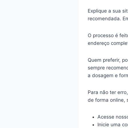
Explique a sua s
recomendada. Em
O processo é feit
endereço complet
Quem preferir, p
sempre recomenda
a dosagem e for
Para não ter err
de forma online,
Acesse nosso
Inicie uma c