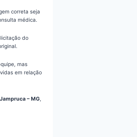
gem correta seja
onsulta médica.
licitação do
riginal.
equipe, mas
úvidas em relação
Jampruca – MG
,