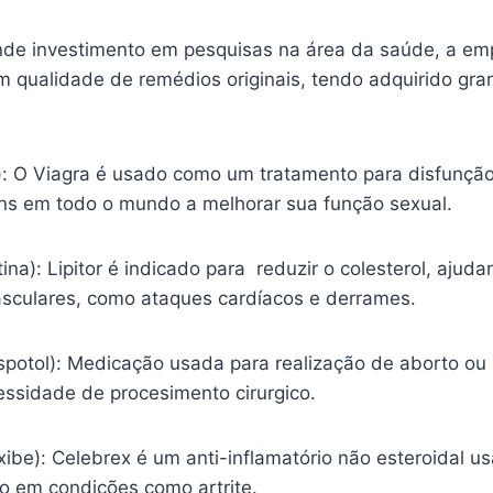
nde investimento em pesquisas na área da saúde, a em
m qualidade de remédios originais, tendo adquirido gr
l): O Viagra é usado como um tratamento para disfunção
s em todo o mundo a melhorar sua função sexual.
tina): Lipitor é indicado para reduzir o colesterol, ajud
sculares, como ataques cardíacos e derrames.
spotol): Medicação usada para realização de aborto ou
essidade de procesimento cirurgico.
ibe): Celebrex é um anti-inflamatório não esteroidal usa
ão em condições como artrite.