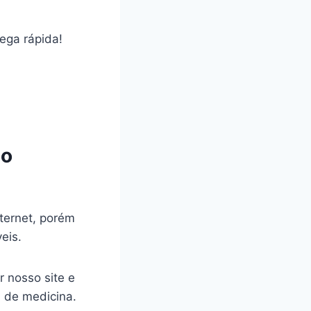
rega rápida!
ão
ternet, porém
veis.
r nosso site e
a de medicina.