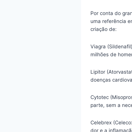
Por conta do gra
uma referência e
criação de:
Viagra (Sildenafi
milhões de homen
Lipitor (Atorvasta
doenças cardiova
Cytotec (Misopro
parte, sem a nec
Celebrex (Celecox
dor e a inflamaç