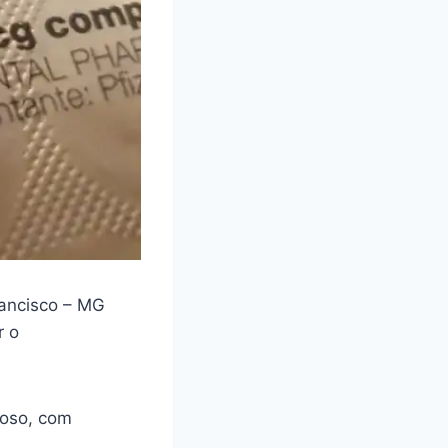
ancisco – MG
r o
loso, com