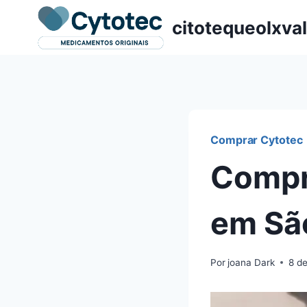
Pular
citotequeolxva
para
o
Conteúdo
Comprar Cytotec
Compr
em Sã
Por
joana Dark
8 d