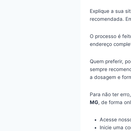
Explique a sua s
recomendada. Em
O processo é feit
endereço complet
Quem preferir, p
sempre recomenda
a dosagem e for
Para não ter err
MG
, de forma on
Acesse nosso
Inicie uma c