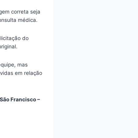
gem correta seja
onsulta médica.
licitação do
riginal.
equipe, mas
úvidas em relação
São Francisco –