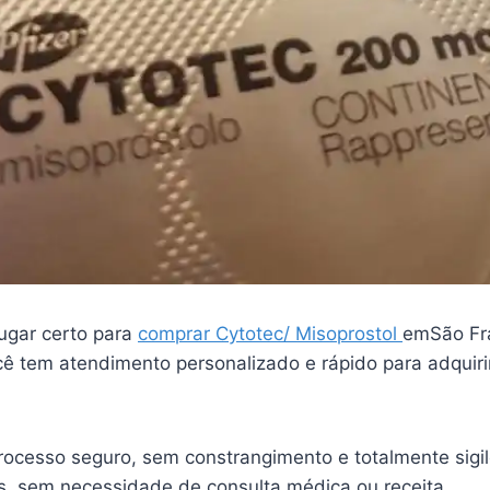
ugar certo para
comprar Cytotec/ Misoprostol
emSão Fr
ê tem atendimento personalizado e rápido para adquiri
ocesso seguro, sem constrangimento e totalmente sigi
is, sem necessidade de consulta médica ou receita.