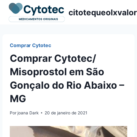
Pular
citotequeolxvalor
para
o
Conteúdo
Comprar Cytotec
Comprar Cytotec/
Misoprostol em São
Gonçalo do Rio Abaixo –
MG
Por
joana Dark
20 de janeiro de 2021