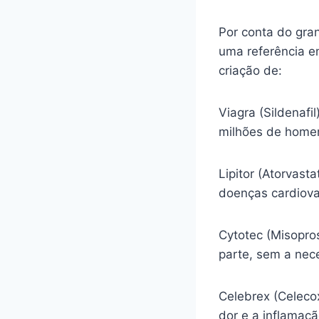
Por conta do gra
uma referência e
criação de:
Viagra (Sildenafi
milhões de homen
Lipitor (Atorvasta
doenças cardiova
Cytotec (Misopro
parte, sem a nec
Celebrex (Celecox
dor e a inflamaç