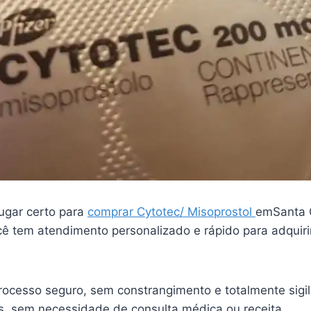
ugar certo para
comprar Cytotec/ Misoprostol
emSanta 
ê tem atendimento personalizado e rápido para adquiri
ocesso seguro, sem constrangimento e totalmente sigi
is, sem necessidade de consulta médica ou receita.