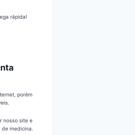
rega rápida!
nta
ternet, porém
veis.
r nosso site e
a de medicina.