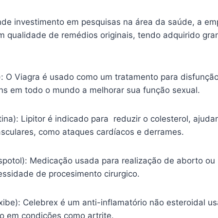
nde investimento em pesquisas na área da saúde, a em
m qualidade de remédios originais, tendo adquirido gr
l): O Viagra é usado como um tratamento para disfunção
s em todo o mundo a melhorar sua função sexual.
tina): Lipitor é indicado para reduzir o colesterol, ajud
sculares, como ataques cardíacos e derrames.
spotol): Medicação usada para realização de aborto ou
essidade de procesimento cirurgico.
ibe): Celebrex é um anti-inflamatório não esteroidal usa
ão em condições como artrite.