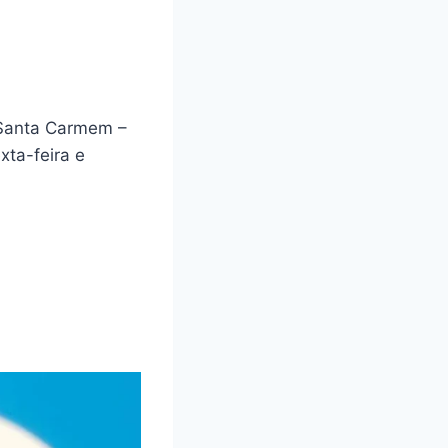
 Santa Carmem –
ta-feira e