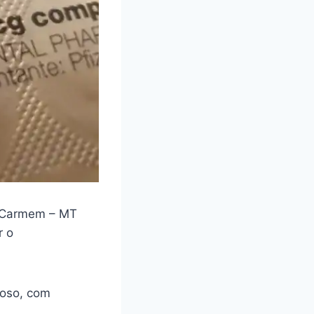
Carmem – MT
r o
loso, com