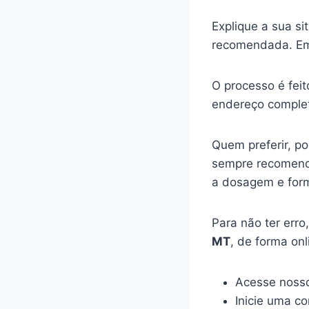
Explique a sua s
recomendada. Em
O processo é feit
endereço complet
Quem preferir, p
sempre recomenda
a dosagem e for
Para não ter err
MT
, de forma on
Acesse nosso
Inicie uma c