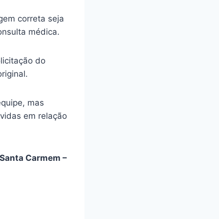
gem correta seja
onsulta médica.
licitação do
riginal.
equipe, mas
úvidas em relação
Santa Carmem –