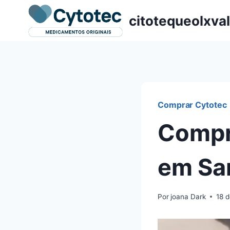
Pular
citotequeolxva
para
o
Conteúdo
Comprar Cytotec
Compr
em Sa
Por
joana Dark
18 d