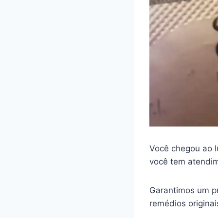
Você chegou ao l
você tem atendim
Garantimos um pr
remédios origina