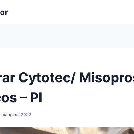
lor
ar Cytotec/ Misopro
os – PI
e março de 2022