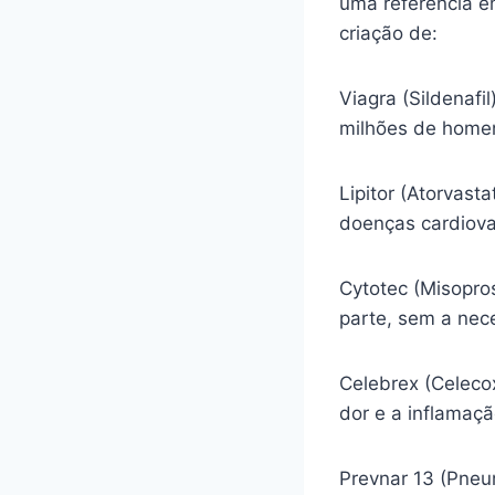
uma referência e
criação de:
Viagra (Sildenafi
milhões de homen
Lipitor (Atorvasta
doenças cardiova
Cytotec (Misopro
parte, sem a nec
Celebrex (Celecox
dor e a inflamaç
Prevnar 13 (Pneu