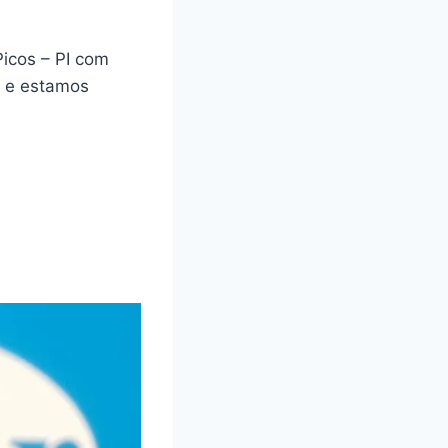
icos – PI com
a e estamos