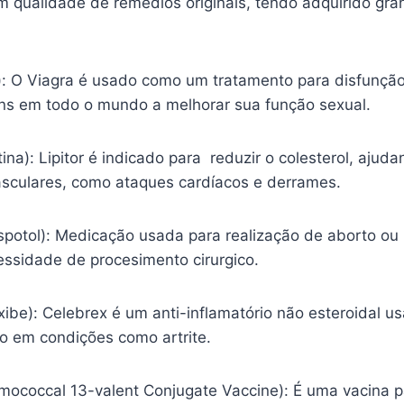
m qualidade de remédios originais, tendo adquirido gr
l): O Viagra é usado como um tratamento para disfunção
s em todo o mundo a melhorar sua função sexual.
tina): Lipitor é indicado para reduzir o colesterol, ajud
sculares, como ataques cardíacos e derrames.
spotol): Medicação usada para realização de aborto ou
essidade de procesimento cirurgico.
ibe): Celebrex é um anti-inflamatório não esteroidal usa
ão em condições como artrite.
mococcal 13-valent Conjugate Vaccine): É uma vacina p