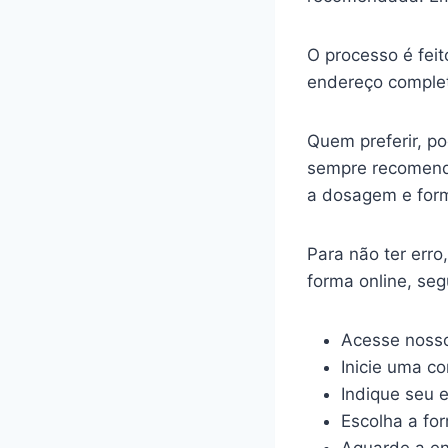
O processo é feit
endereço complet
Quem preferir, p
sempre recomenda
a dosagem e for
Para não ter err
forma online, se
Acesse nosso
Inicie uma c
Indique seu 
Escolha a fo