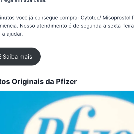
trega em sua casa.
nutos você já consegue comprar Cytotec/ Misoprostol P
eniência. Nosso atendimento é de segunda a sexta-feir
 a ajudar.
E Saiba mais
s Originais da Pfizer