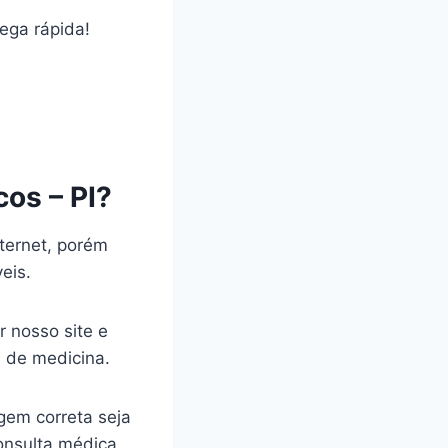
rega rápida!
os – PI?
ternet, porém
veis.
r nosso site e
a de medicina.
gem correta seja
onsulta médica.