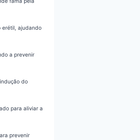
ande fama pela
 erétil, ajudando
ando a prevenir
 indução do
do para aliviar a
ara prevenir