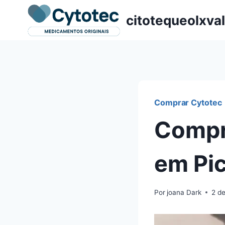
Pular
citotequeolxva
para
o
Conteúdo
Comprar Cytotec
Compr
em Pic
Por
joana Dark
2 d