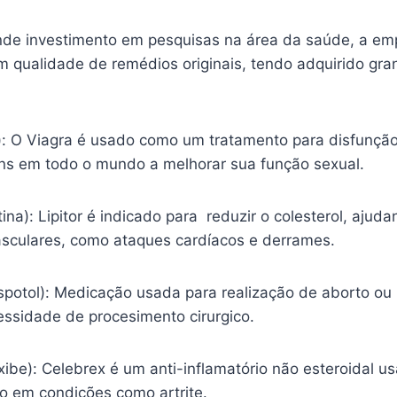
nde investimento em pesquisas na área da saúde, a em
m qualidade de remédios originais, tendo adquirido gr
l): O Viagra é usado como um tratamento para disfunção
s em todo o mundo a melhorar sua função sexual.
tina): Lipitor é indicado para reduzir o colesterol, ajud
sculares, como ataques cardíacos e derrames.
spotol): Medicação usada para realização de aborto ou
essidade de procesimento cirurgico.
ibe): Celebrex é um anti-inflamatório não esteroidal usa
ão em condições como artrite.