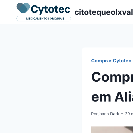
Pular
citotequeolxva
para
o
Conteúdo
Comprar Cytotec
Compr
em Ali
Por
joana Dark
29 