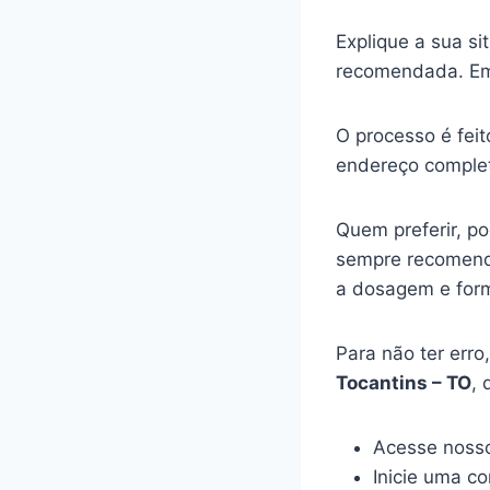
Explique a sua s
recomendada. Em
O processo é feit
endereço complet
Quem preferir, p
sempre recomenda
a dosagem e for
Para não ter err
Tocantins – TO
, 
Acesse nosso
Inicie uma c