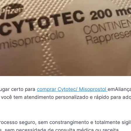
ugar certo para
comprar Cytotec/ Misoprostol
emAliança
você tem atendimento personalizado e rápido para adqu
ocesso seguro, sem constrangimento e totalmente sigi
is, sem necessidade de consulta médica ou receita.