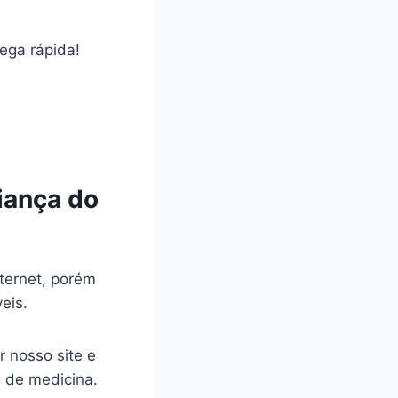
rega rápida!
iança do
ternet, porém
veis.
r nosso site e
a de medicina.