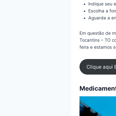
Indique seu 
Escolha a fo
Aguarde a en
Em questão de mi
Tocantins – TO c
feira e estamos s
Clique aqui 
Medicamento