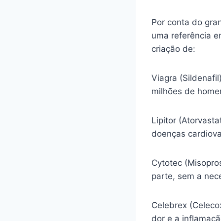
Por conta do gra
uma referência e
criação de:
Viagra (Sildenafi
milhões de homen
Lipitor (Atorvasta
doenças cardiova
Cytotec (Misopro
parte, sem a nec
Celebrex (Celecox
dor e a inflamaç