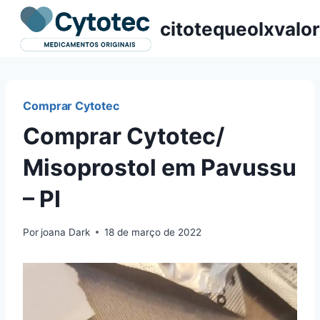
Pular
citotequeolxvalor
para
o
Conteúdo
Comprar Cytotec
Comprar Cytotec/
Misoprostol em Pavussu
– PI
Por
joana Dark
18 de março de 2022