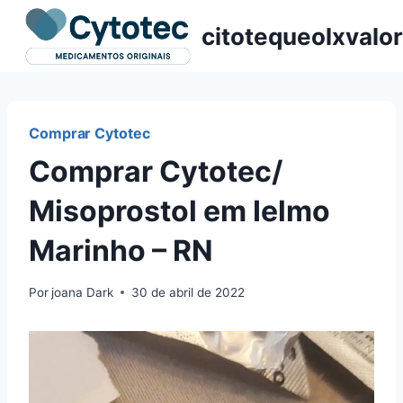
Pular
citotequeolxvalor
para
o
Conteúdo
Comprar Cytotec
Comprar Cytotec/
Misoprostol em Ielmo
Marinho – RN
Por
joana Dark
30 de abril de 2022