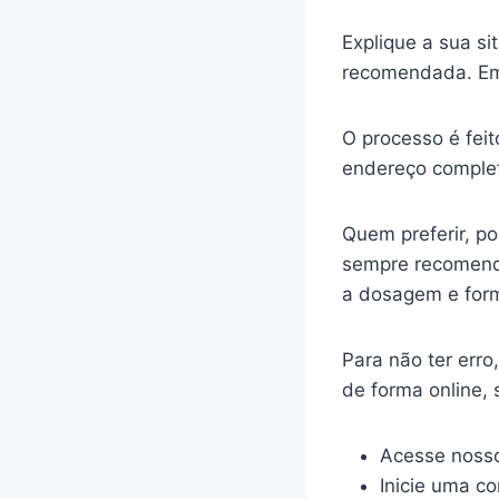
Explique a sua s
recomendada. Em
O processo é feit
endereço complet
Quem preferir, p
sempre recomenda
a dosagem e for
Para não ter err
de forma online,
Acesse nosso
Inicie uma c