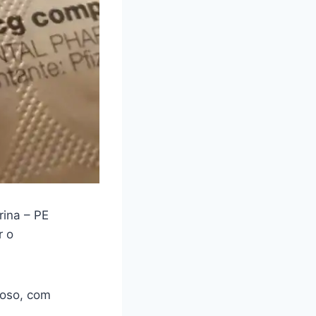
ina – PE
r o
loso, com