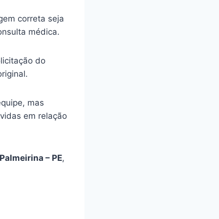
gem correta seja
onsulta médica.
licitação do
riginal.
equipe, mas
úvidas em relação
Palmeirina – PE
,