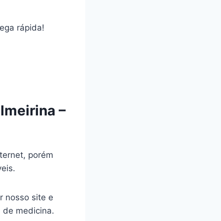
rega rápida!
lmeirina –
ternet, porém
veis.
r nosso site e
a de medicina.