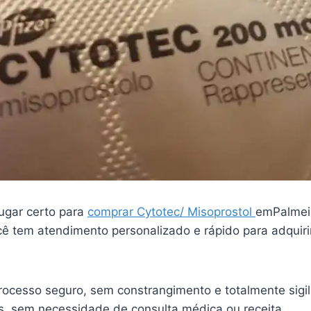
ugar certo para
comprar Cytotec/ Misoprostol
emPalmeir
ê tem atendimento personalizado e rápido para adquiri
ocesso seguro, sem constrangimento e totalmente sigi
is, sem necessidade de consulta médica ou receita.