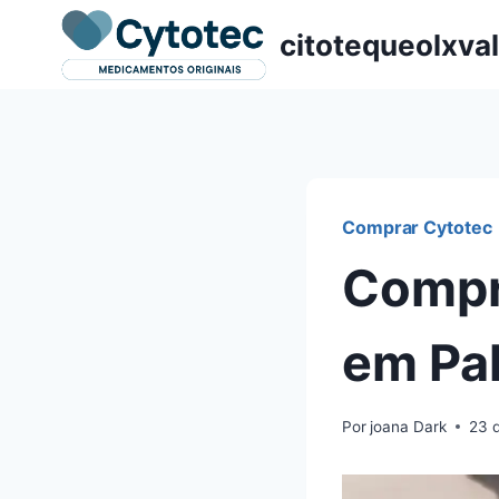
Pular
citotequeolxva
para
o
Conteúdo
Comprar Cytotec
Compr
em Pal
Por
joana Dark
23 