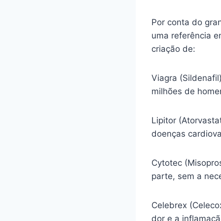
Por conta do gra
uma referência e
criação de:
Viagra (Sildenafi
milhões de homen
Lipitor (Atorvasta
doenças cardiova
Cytotec (Misopro
parte, sem a nec
Celebrex (Celecox
dor e a inflamaç