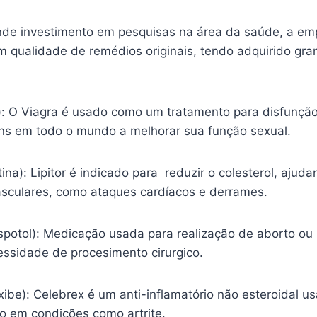
nde investimento em pesquisas na área da saúde, a em
m qualidade de remédios originais, tendo adquirido gr
l): O Viagra é usado como um tratamento para disfunção
s em todo o mundo a melhorar sua função sexual.
tina): Lipitor é indicado para reduzir o colesterol, ajud
sculares, como ataques cardíacos e derrames.
spotol): Medicação usada para realização de aborto ou
essidade de procesimento cirurgico.
ibe): Celebrex é um anti-inflamatório não esteroidal usa
ão em condições como artrite.