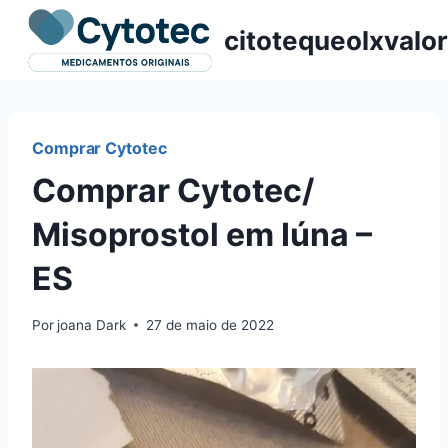
Pular
citotequeolxvalor
para
o
Conteúdo
Comprar Cytotec
Comprar Cytotec/
Misoprostol em Iúna –
ES
Por
joana Dark
27 de maio de 2022