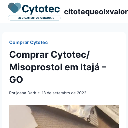
Pular
citotequeolxvalor
para
o
Conteúdo
Comprar Cytotec
Comprar Cytotec/
Misoprostol em Itajá –
GO
Por
joana Dark
18 de setembro de 2022