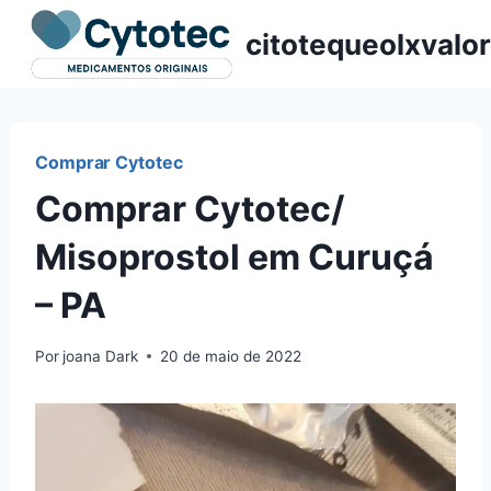
Pular
citotequeolxvalor
para
o
Conteúdo
Comprar Cytotec
Comprar Cytotec/
Misoprostol em Curuçá
– PA
Por
joana Dark
20 de maio de 2022