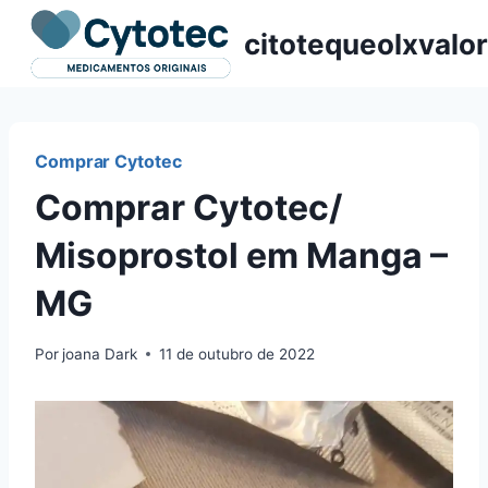
Pular
citotequeolxvalor
para
o
Conteúdo
Comprar Cytotec
Comprar Cytotec/
Misoprostol em Manga –
MG
Por
joana Dark
11 de outubro de 2022