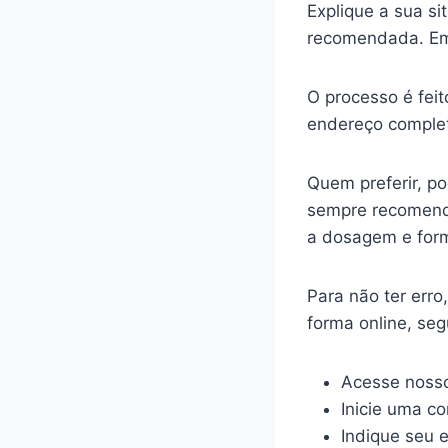
Explique a sua s
recomendada. Em
O processo é feit
endereço complet
Quem preferir, p
sempre recomenda
a dosagem e for
Para não ter err
forma online, se
Acesse nosso
Inicie uma c
Indique seu 