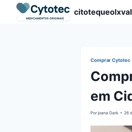
Pular
citotequeolxva
para
o
Conteúdo
Comprar Cytotec
Compr
em Cid
Por
joana Dark
26 