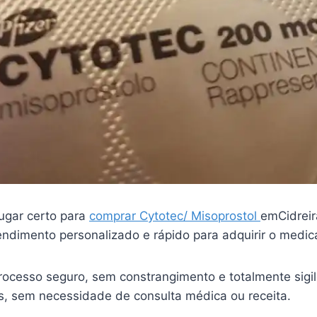
ugar certo para
comprar Cytotec/ Misoprostol
emCidrei
endimento personalizado e rápido para adquirir o medi
ocesso seguro, sem constrangimento e totalmente sigi
is, sem necessidade de consulta médica ou receita.