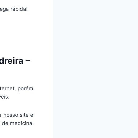
rega rápida!
reira –
ternet, porém
veis.
r nosso site e
a de medicina.