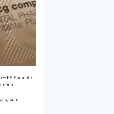
ra – RS Somente
camento.
loso, com