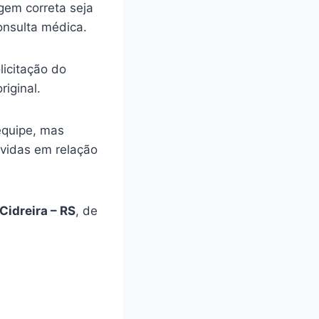
gem correta seja
onsulta médica.
licitação do
riginal.
equipe, mas
úvidas em relação
Cidreira – RS
, de