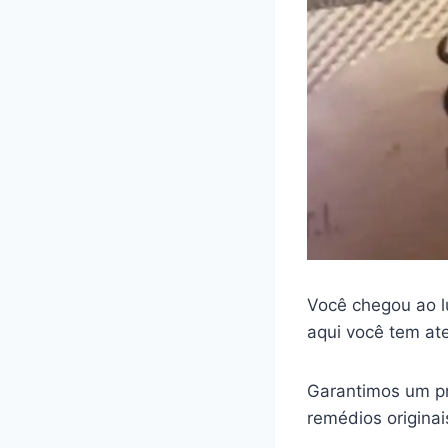
Você chegou ao l
aqui você tem at
Garantimos um pr
remédios origina