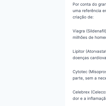
Por conta do gra
uma referência e
criação de:
Viagra (Sildenafi
milhões de homen
Lipitor (Atorvasta
doenças cardiova
Cytotec (Misopro
parte, sem a nec
Celebrex (Celecox
dor e a inflamaç