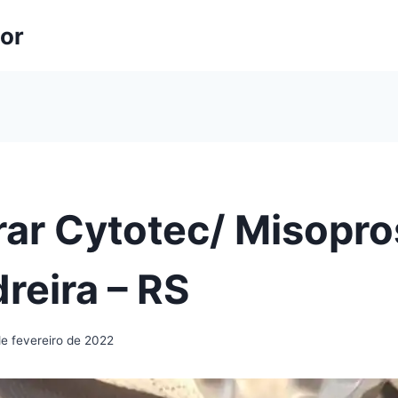
lor
ar Cytotec/ Misopro
reira – RS
de fevereiro de 2022