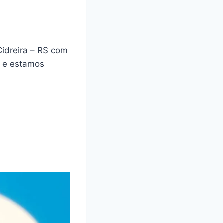
idreira – RS com
a e estamos