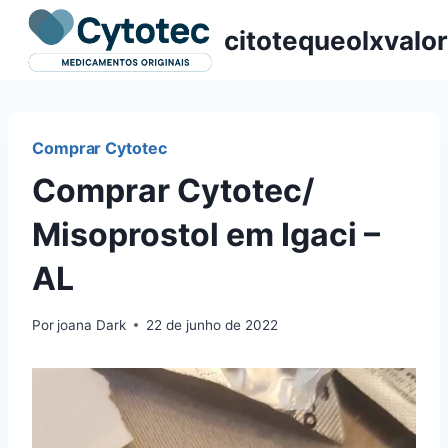
Pular
citotequeolxvalor
para
o
Conteúdo
Comprar Cytotec
Comprar Cytotec/
Misoprostol em Igaci –
AL
Por
joana Dark
22 de junho de 2022