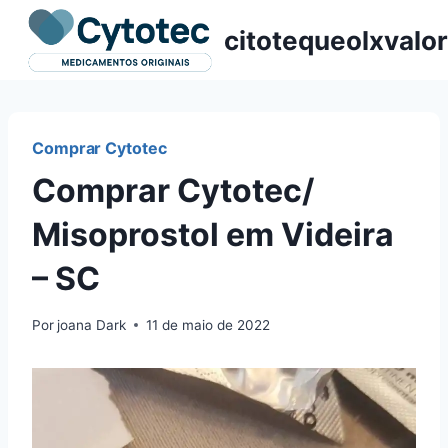
Pular
citotequeolxvalor
para
o
Conteúdo
Comprar Cytotec
Comprar Cytotec/
Misoprostol em Videira
– SC
Por
joana Dark
11 de maio de 2022