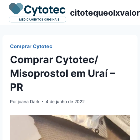
Pular
citotequeolxvalor
para
o
Conteúdo
Comprar Cytotec
Comprar Cytotec/
Misoprostol em Uraí –
PR
Por
joana Dark
4 de junho de 2022