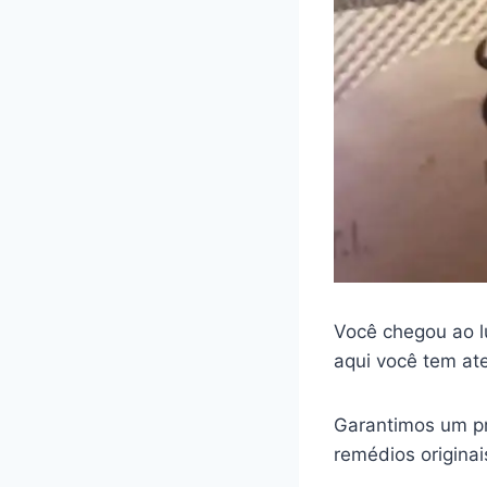
Você chegou ao l
aqui você tem at
Garantimos um pr
remédios origina