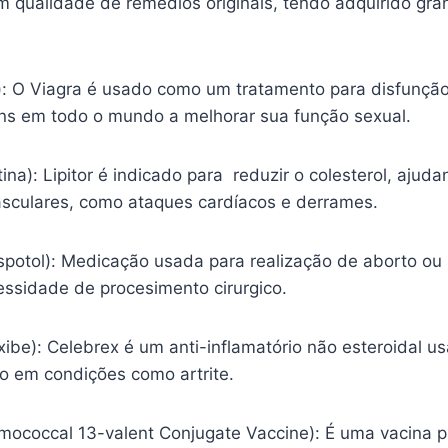
m qualidade de remédios originais, tendo adquirido gr
l): O Viagra é usado como um tratamento para disfunção
s em todo o mundo a melhorar sua função sexual.
tina): Lipitor é indicado para reduzir o colesterol, ajud
sculares, como ataques cardíacos e derrames.
spotol): Medicação usada para realização de aborto ou
essidade de procesimento cirurgico.
ibe): Celebrex é um anti-inflamatório não esteroidal usa
ão em condições como artrite.
mococcal 13-valent Conjugate Vaccine): É uma vacina p