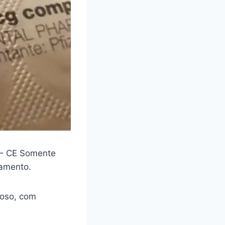
– CE Somente
camento.
loso, com