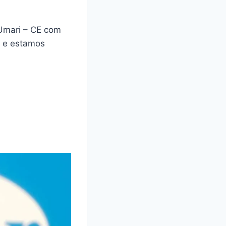
Umari – CE com
a e estamos