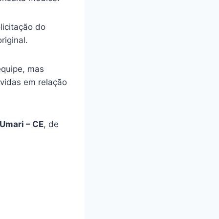
licitação do
riginal.
equipe, mas
úvidas em relação
Umari – CE
, de