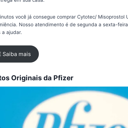
trega em sua casa.
nutos você já consegue comprar Cytotec/ Misoprostol 
eniência. Nosso atendimento é de segunda a sexta-feir
 a ajudar.
E Saiba mais
s Originais da Pfizer