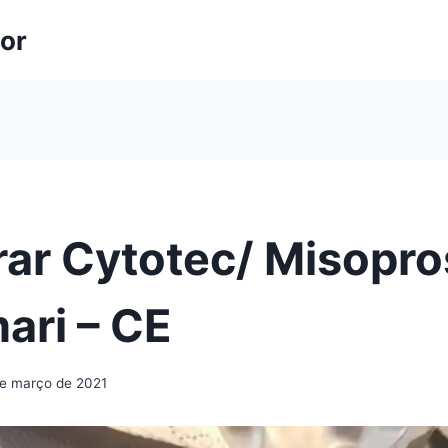
lor
ar Cytotec/ Misopro
ari – CE
de março de 2021