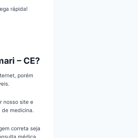
rega rápida!
ari – CE?
ternet, porém
veis.
r nosso site e
a de medicina.
gem correta seja
onsulta médica.