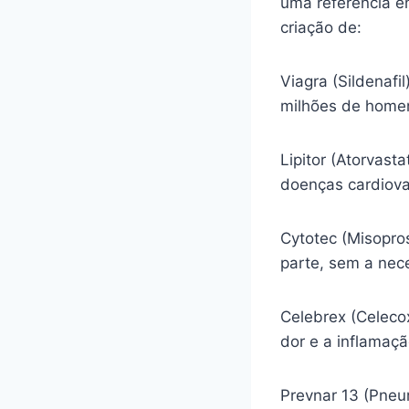
uma referência e
criação de:
Viagra (Sildenafi
milhões de homen
Lipitor (Atorvasta
doenças cardiova
Cytotec (Misopro
parte, sem a nec
Celebrex (Celecox
dor e a inflamaç
Prevnar 13 (Pneu