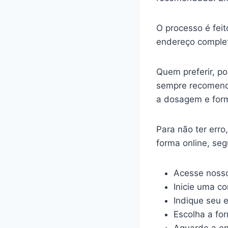
O processo é feit
endereço complet
Quem preferir, p
sempre recomenda
a dosagem e for
Para não ter err
forma online, se
Acesse nosso
Inicie uma c
Indique seu 
Escolha a fo