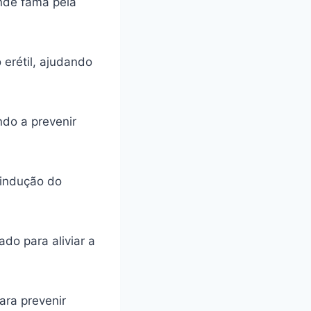
ande fama pela
 erétil, ajudando
ando a prevenir
 indução do
do para aliviar a
ara prevenir