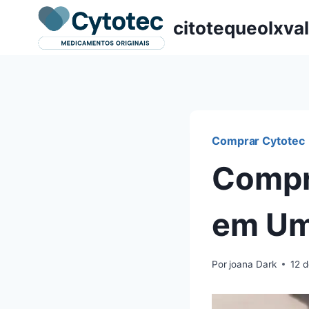
Pular
citotequeolxva
para
o
Conteúdo
Comprar Cytotec
Compr
em Um
Por
joana Dark
12 