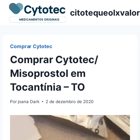
Pular
citotequeolxvalor
para
o
Conteúdo
Comprar Cytotec
Comprar Cytotec/
Misoprostol em
Tocantínia – TO
Por
joana Dark
2 de dezembro de 2020