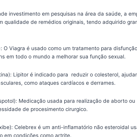
nde investimento em pesquisas na área da saúde, a em
m qualidade de remédios originais, tendo adquirido gr
l): O Viagra é usado como um tratamento para disfunção
s em todo o mundo a melhorar sua função sexual.
tina): Lipitor é indicado para reduzir o colesterol, ajud
sculares, como ataques cardíacos e derrames.
spotol): Medicação usada para realização de aborto ou
essidade de procesimento cirurgico.
ibe): Celebrex é um anti-inflamatório não esteroidal usa
ão em condições como artrite.