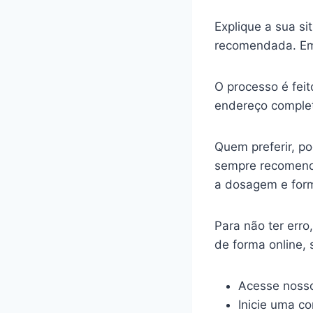
Explique a sua s
recomendada. Em
O processo é feit
endereço complet
Quem preferir, p
sempre recomenda
a dosagem e for
Para não ter err
de forma online,
Acesse nosso
Inicie uma c