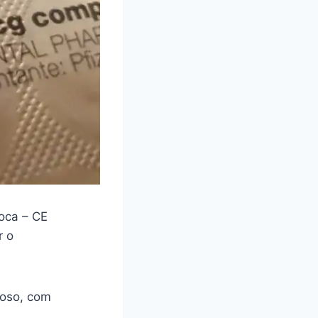
oca – CE
r o
loso, com