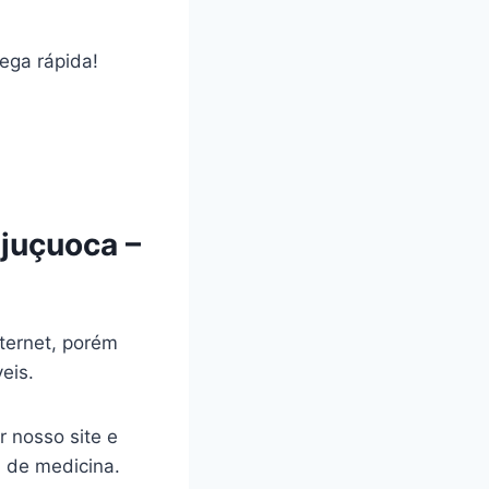
rega rápida!
juçuoca –
ternet, porém
veis.
r nosso site e
a de medicina.