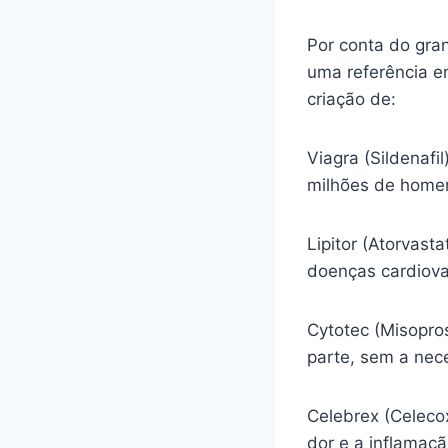
Por conta do gra
uma referência e
criação de:
Viagra (Sildenafi
milhões de homen
Lipitor (Atorvasta
doenças cardiova
Cytotec (Misopro
parte, sem a nec
Celebrex (Celecox
dor e a inflamaç