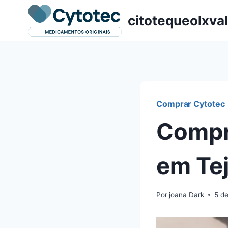
Pular
citotequeolxva
para
o
Conteúdo
Comprar Cytotec
Compr
em Te
Por
joana Dark
5 d