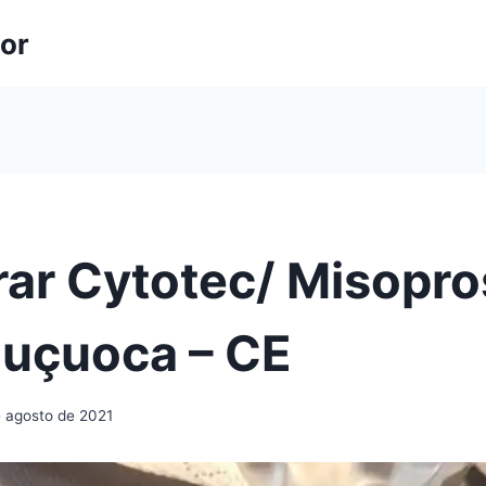
lor
ar Cytotec/ Misopro
juçuoca – CE
e agosto de 2021