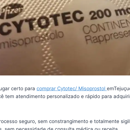
ugar certo para
comprar Cytotec/ Misoprostol
emTejuçu
ê tem atendimento personalizado e rápido para adquiri
ocesso seguro, sem constrangimento e totalmente sigi
is, sem necessidade de consulta médica ou receita.