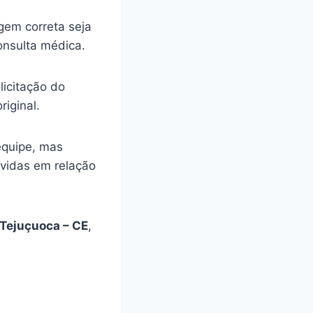
gem correta seja
onsulta médica.
licitação do
riginal.
equipe, mas
úvidas em relação
Tejuçuoca – CE
,