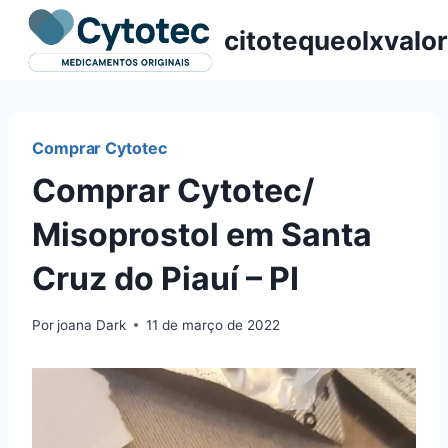
Pular
citotequeolxvalor
para
o
Conteúdo
Comprar Cytotec
Comprar Cytotec/
Misoprostol em Santa
Cruz do Piauí – PI
Por
joana Dark
11 de março de 2022