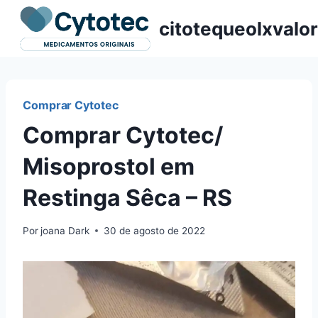
Pular
citotequeolxvalor
para
o
Conteúdo
Comprar Cytotec
Comprar Cytotec/
Misoprostol em
Restinga Sêca – RS
Por
joana Dark
30 de agosto de 2022