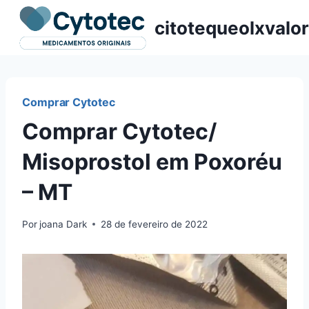
Pular
citotequeolxvalor
para
o
Conteúdo
Comprar Cytotec
Comprar Cytotec/
Misoprostol em Poxoréu
– MT
Por
joana Dark
28 de fevereiro de 2022