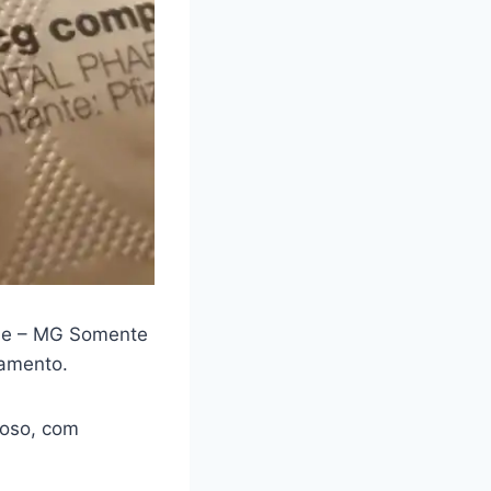
e – MG Somente
camento.
loso, com