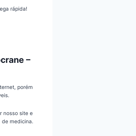
rega rápida!
crane –
ternet, porém
veis.
r nosso site e
a de medicina.