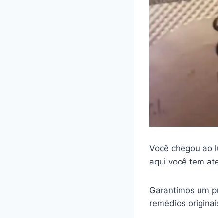
Você chegou ao l
aqui você tem at
Garantimos um pr
remédios origina