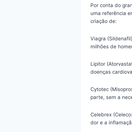
Por conta do gra
uma referência e
criação de:
Viagra (Sildenafi
milhões de homen
Lipitor (Atorvasta
doenças cardiova
Cytotec (Misopro
parte, sem a nec
Celebrex (Celecox
dor e a inflamaç