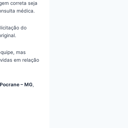
gem correta seja
onsulta médica.
licitação do
riginal.
equipe, mas
úvidas em relação
Pocrane – MG
,