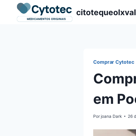
Pular
citotequeolxva
para
o
Conteúdo
Comprar Cytotec
Compr
em Po
Por
joana Dark
26 