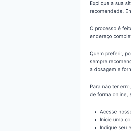
Explique a sua s
recomendada. Em
O processo é feit
endereço complet
Quem preferir, p
sempre recomenda
a dosagem e for
Para não ter err
de forma online,
Acesse nosso
Inicie uma c
Indique seu 