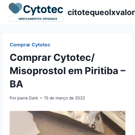
Pular
citotequeolxvalor
para
o
Conteúdo
Comprar Cytotec
Comprar Cytotec/
Misoprostol em Piritiba –
BA
Por
joana Dark
15 de março de 2022