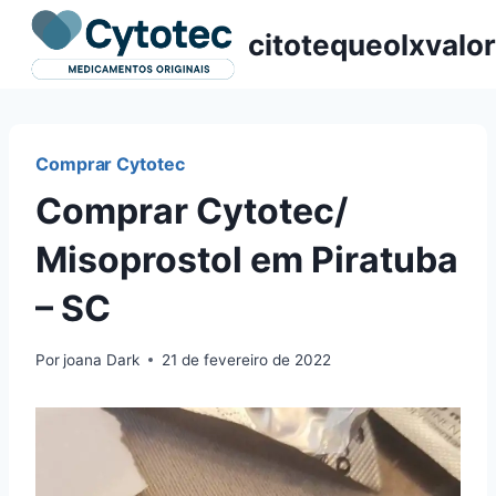
Pular
citotequeolxvalor
para
o
Conteúdo
Comprar Cytotec
Comprar Cytotec/
Misoprostol em Piratuba
– SC
Por
joana Dark
21 de fevereiro de 2022