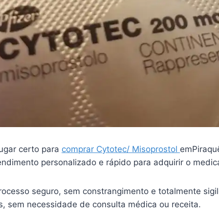
ugar certo para
comprar Cytotec/ Misoprostol
emPiraqu
endimento personalizado e rápido para adquirir o medi
ocesso seguro, sem constrangimento e totalmente sigi
is, sem necessidade de consulta médica ou receita.