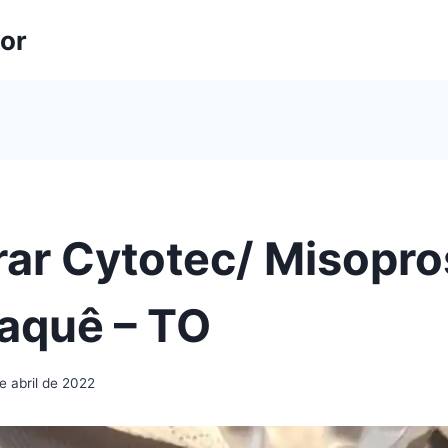
lor
ar Cytotec/ Misopro
raquê – TO
e abril de 2022