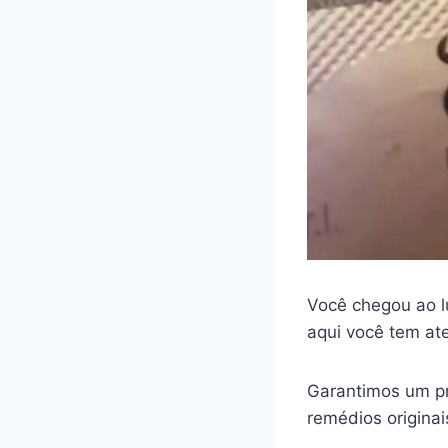
Você chegou ao l
aqui você tem at
Garantimos um pr
remédios origina