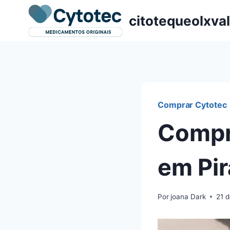
Pular
citotequeolxva
para
o
Conteúdo
Comprar Cytotec
Compr
em Pi
Por
joana Dark
21 d