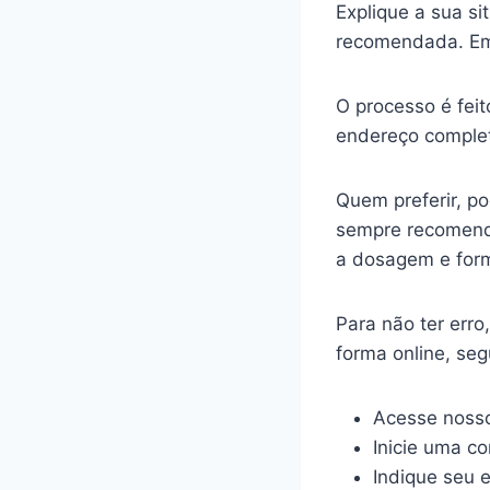
Explique a sua s
recomendada. Em
O processo é feit
endereço complet
Quem preferir, p
sempre recomenda
a dosagem e for
Para não ter err
forma online, se
Acesse nosso
Inicie uma c
Indique seu 