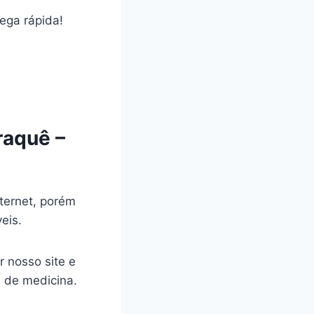
rega rápida!
raquê –
ternet, porém
veis.
r nosso site e
a de medicina.