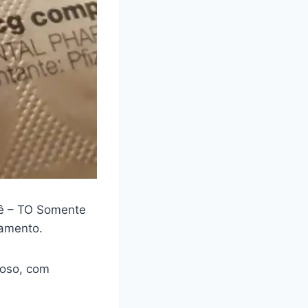
ê – TO Somente
camento.
loso, com