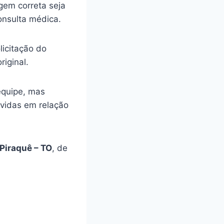
gem correta seja
onsulta médica.
licitação do
riginal.
equipe, mas
úvidas em relação
Piraquê – TO
, de