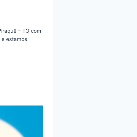
Piraquê – TO com
a e estamos