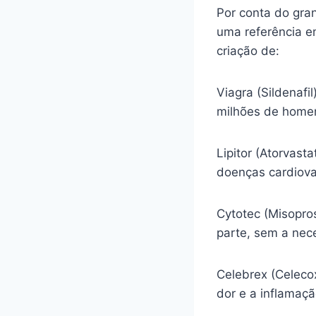
Por conta do gra
uma referência e
criação de:
Viagra (Sildenafi
milhões de homen
Lipitor (Atorvasta
doenças cardiova
Cytotec (Misopro
parte, sem a nec
Celebrex (Celecox
dor e a inflamaç