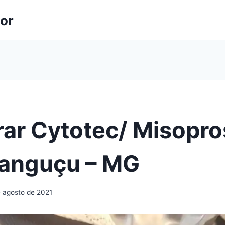
lor
ar Cytotec/ Misopro
ranguçu – MG
e agosto de 2021