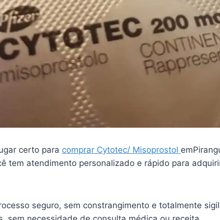
ugar certo para
comprar Cytotec/ Misoprostol
emPirang
ê tem atendimento personalizado e rápido para adquiri
ocesso seguro, sem constrangimento e totalmente sigi
is, sem necessidade de consulta médica ou receita.