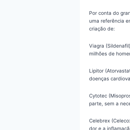
Por conta do gra
uma referência e
criação de:
Viagra (Sildenafi
milhões de homen
Lipitor (Atorvasta
doenças cardiova
Cytotec (Misopro
parte, sem a nec
Celebrex (Celecox
dor e a inflamaç