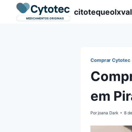
Pular
citotequeolxva
para
o
Conteúdo
Comprar Cytotec
Compr
em Pi
Por
joana Dark
8 d