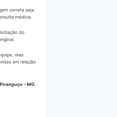
gem correta seja
onsulta médica.
licitação do
riginal.
equipe, mas
úvidas em relação
Piranguçu – MG
,