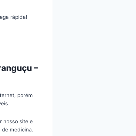
rega rápida!
ranguçu –
ternet, porém
veis.
r nosso site e
a de medicina.