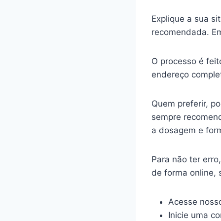
Explique a sua s
recomendada. Em
O processo é feit
endereço complet
Quem preferir, p
sempre recomenda
a dosagem e for
Para não ter err
de forma online,
Acesse nosso
Inicie uma c