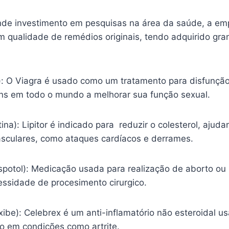
nde investimento em pesquisas na área da saúde, a em
m qualidade de remédios originais, tendo adquirido gr
l): O Viagra é usado como um tratamento para disfunção
s em todo o mundo a melhorar sua função sexual.
tina): Lipitor é indicado para reduzir o colesterol, ajud
sculares, como ataques cardíacos e derrames.
spotol): Medicação usada para realização de aborto ou
essidade de procesimento cirurgico.
ibe): Celebrex é um anti-inflamatório não esteroidal usa
ão em condições como artrite.