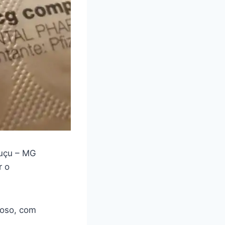
uçu – MG
r o
loso, com