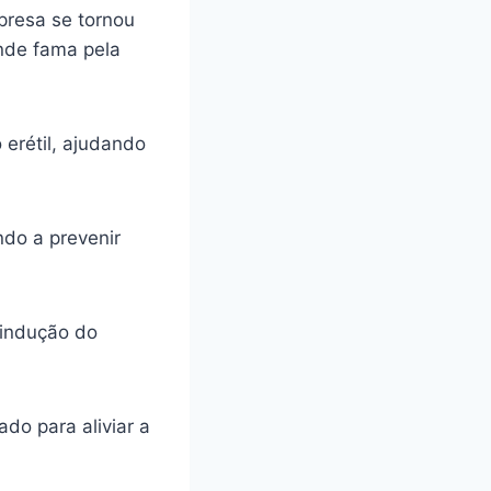
presa se tornou
ande fama pela
 erétil, ajudando
ando a prevenir
 indução do
do para aliviar a