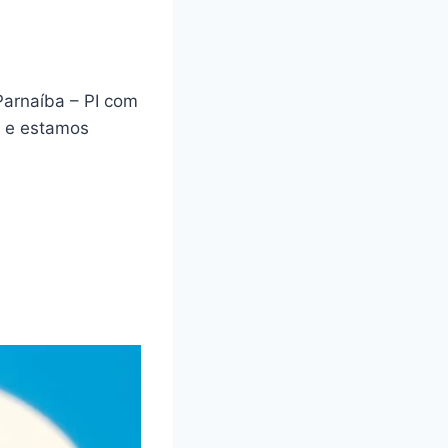
Parnaíba – PI com
a e estamos