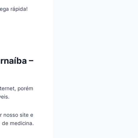
rega rápida!
rnaíba –
ternet, porém
veis.
r nosso site e
a de medicina.