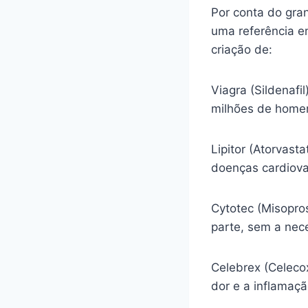
Por conta do gra
uma referência e
criação de:
Viagra (Sildenafi
milhões de homen
Lipitor (Atorvasta
doenças cardiova
Cytotec (Misopro
parte, sem a nec
Celebrex (Celecox
dor e a inflamaç