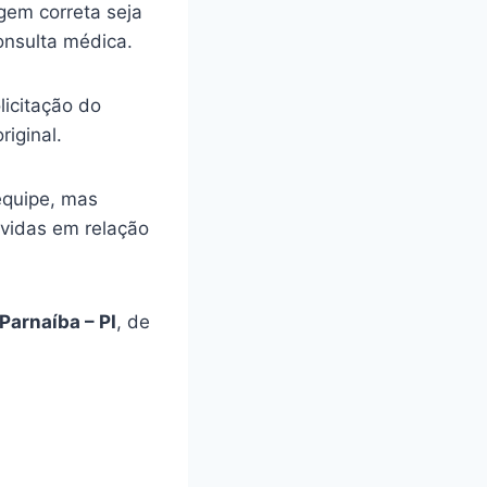
gem correta seja
onsulta médica.
licitação do
riginal.
equipe, mas
úvidas em relação
Parnaíba – PI
, de