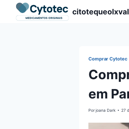
Pular
citotequeolxva
para
o
Conteúdo
Comprar Cytotec
Compr
em Par
Por
joana Dark
27 