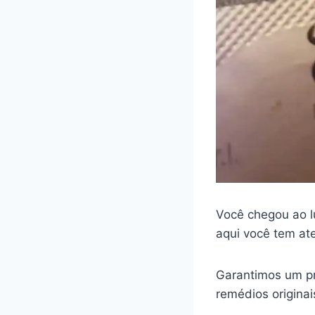
Você chegou ao l
aqui você tem at
Garantimos um pr
remédios origina