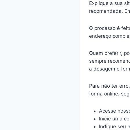
Explique a sua s
recomendada. Em
O processo é feit
endereço complet
Quem preferir, p
sempre recomenda
a dosagem e for
Para não ter err
forma online, se
Acesse nosso
Inicie uma c
Indique seu 