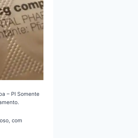
ba – PI Somente
camento.
loso, com