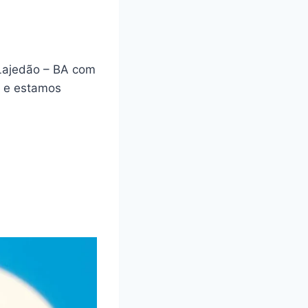
 Lajedão – BA com
a e estamos