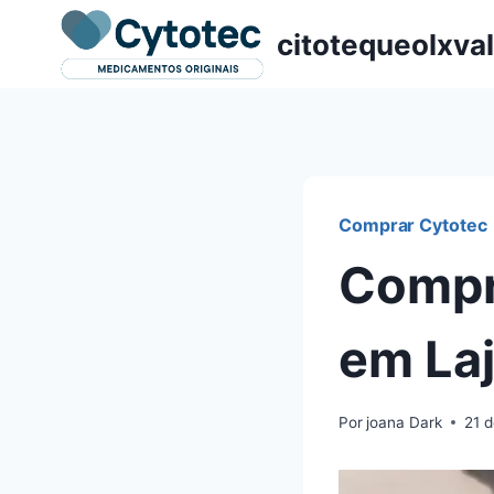
Pular
citotequeolxva
para
o
Conteúdo
Comprar Cytotec
Compr
em La
Por
joana Dark
21 