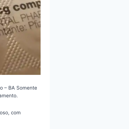
o – BA Somente
camento.
loso, com