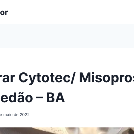
lor
ar Cytotec/ Misopro
jedão – BA
de maio de 2022