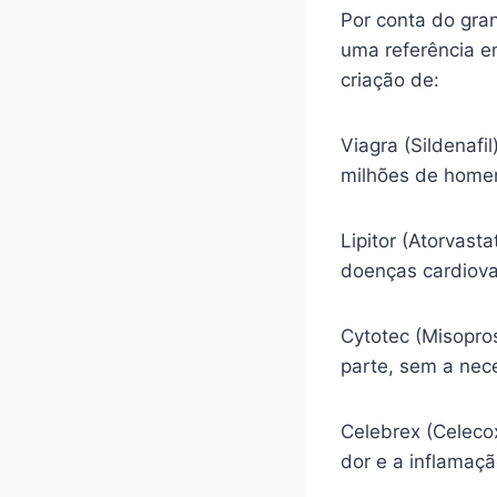
Por conta do gra
uma referência e
criação de:
Viagra (Sildenafi
milhões de homen
Lipitor (Atorvasta
doenças cardiova
Cytotec (Misopro
parte, sem a nec
Celebrex (Celecox
dor e a inflamaç