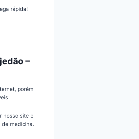
rega rápida!
jedão –
ternet, porém
veis.
r nosso site e
a de medicina.