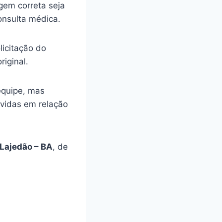
gem correta seja
onsulta médica.
licitação do
riginal.
equipe, mas
úvidas em relação
Lajedão – BA
, de