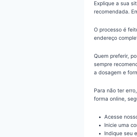
Explique a sua s
recomendada. Em
O processo é feit
endereço complet
Quem preferir, p
sempre recomenda
a dosagem e for
Para não ter err
forma online, se
Acesse nosso
Inicie uma c
Indique seu 