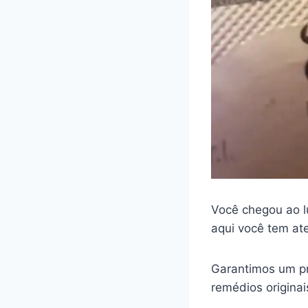
Você chegou ao l
aqui você tem at
Garantimos um pr
remédios origina