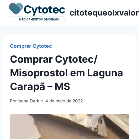
Pular
citotequeolxvalor
para
o
Conteúdo
Comprar Cytotec
Comprar Cytotec/
Misoprostol em Laguna
Carapã – MS
Por
joana Dark
4 de maio de 2022