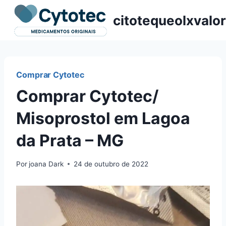
Pular
citotequeolxvalor
para
o
Conteúdo
Comprar Cytotec
Comprar Cytotec/
Misoprostol em Lagoa
da Prata – MG
Por
joana Dark
24 de outubro de 2022