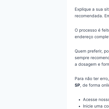
Explique a sua s
recomendada. Em
O processo é feit
endereço complet
Quem preferir, p
sempre recomenda
a dosagem e for
Para não ter err
SP
, de forma onl
Acesse nosso
Inicie uma c