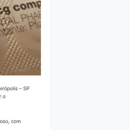
rópolis – SP
r o
loso, com