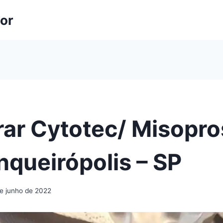
lor
ar Cytotec/ Misopro
queirópolis – SP
de junho de 2022