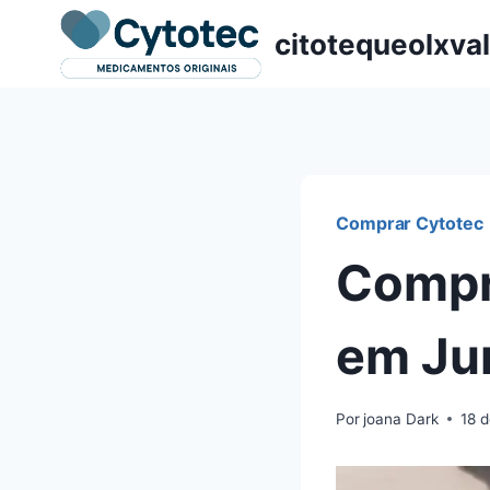
Pular
citotequeolxva
para
o
Conteúdo
Comprar Cytotec
Compr
em Jun
Por
joana Dark
18 