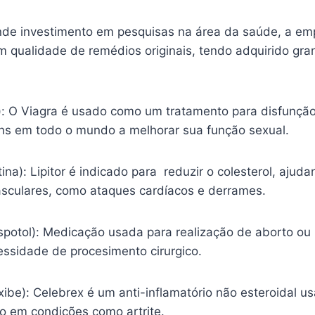
nde investimento em pesquisas na área da saúde, a em
m qualidade de remédios originais, tendo adquirido gr
l): O Viagra é usado como um tratamento para disfunção
s em todo o mundo a melhorar sua função sexual.
tina): Lipitor é indicado para reduzir o colesterol, ajud
sculares, como ataques cardíacos e derrames.
spotol): Medicação usada para realização de aborto ou
essidade de procesimento cirurgico.
ibe): Celebrex é um anti-inflamatório não esteroidal usa
ão em condições como artrite.