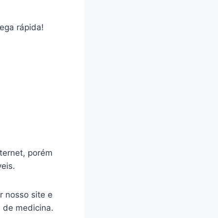
rega rápida!
ternet, porém
veis.
r nosso site e
a de medicina.