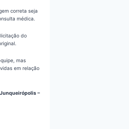
gem correta seja
onsulta médica.
licitação do
riginal.
equipe, mas
úvidas em relação
Junqueirópolis –