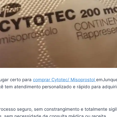
ugar certo para
comprar Cytotec/ Misoprostol
emJunquei
ê tem atendimento personalizado e rápido para adquiri
ocesso seguro, sem constrangimento e totalmente sigi
is, sem necessidade de consulta médica ou receita.