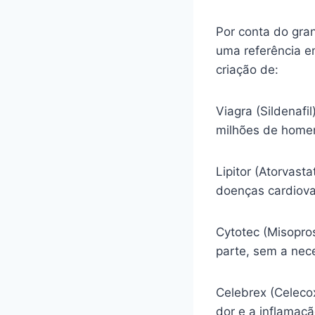
Por conta do gra
uma referência e
criação de:
Viagra (Sildenafi
milhões de homen
Lipitor (Atorvasta
doenças cardiova
Cytotec (Misopro
parte, sem a nec
Celebrex (Celecox
dor e a inflamaç