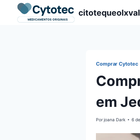
Pular
citotequeolxva
para
o
Conteúdo
Comprar Cytotec
Compr
em Je
Por
joana Dark
6 de