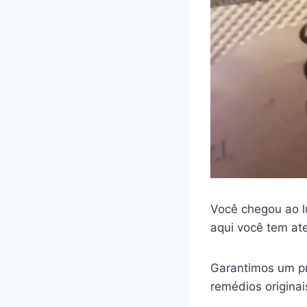
Você chegou ao l
aqui você tem at
Garantimos um pr
remédios origina