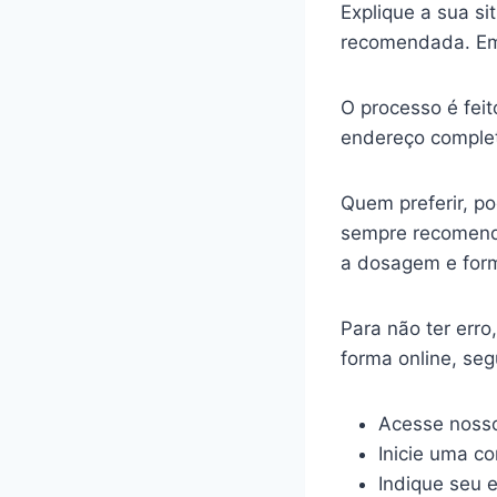
Explique a sua s
recomendada. Em
O processo é feit
endereço complet
Quem preferir, p
sempre recomenda
a dosagem e for
Para não ter err
forma online, se
Acesse nosso
Inicie uma c
Indique seu 