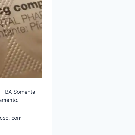
 – BA Somente
camento.
loso, com