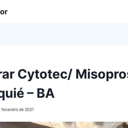
lor
ar Cytotec/ Misopro
quié – BA
 fevereiro de 2021