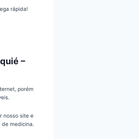
rega rápida!
quié –
ternet, porém
veis.
r nosso site e
a de medicina.