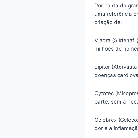
Por conta do gra
uma referência e
criação de:
Viagra (Sildenafi
milhões de homen
Lipitor (Atorvasta
doenças cardiova
Cytotec (Misopro
parte, sem a nec
Celebrex (Celecox
dor e a inflamaç