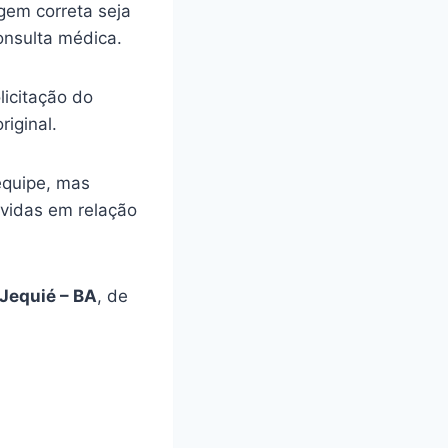
gem correta seja
onsulta médica.
licitação do
riginal.
equipe, mas
úvidas em relação
Jequié – BA
, de