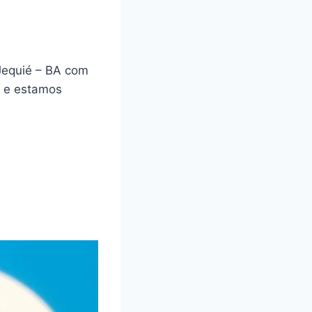
Jequié – BA com
a e estamos