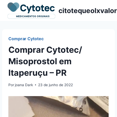
Pular
citotequeolxvalor
para
o
Conteúdo
Comprar Cytotec
Comprar Cytotec/
Misoprostol em
Itaperuçu – PR
Por
joana Dark
23 de junho de 2022