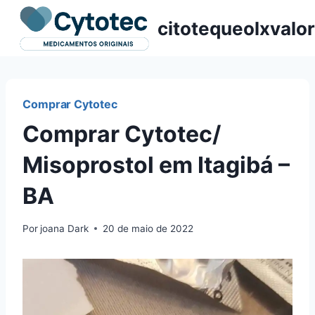
Pular
citotequeolxvalor
para
o
Conteúdo
Comprar Cytotec
Comprar Cytotec/
Misoprostol em Itagibá –
BA
Por
joana Dark
20 de maio de 2022