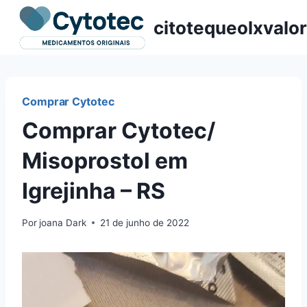
Pular
citotequeolxvalor
para
o
Conteúdo
Comprar Cytotec
Comprar Cytotec/
Misoprostol em
Igrejinha – RS
Por
joana Dark
21 de junho de 2022