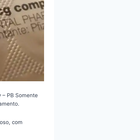
y – PB Somente
camento.
loso, com