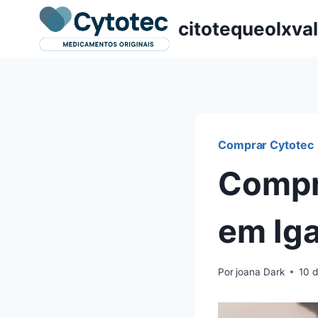
Pular
citotequeolxva
para
o
Conteúdo
Comprar Cytotec
Compr
em Ig
Por
joana Dark
10 d