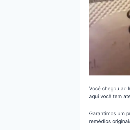
Você chegou ao l
aqui você tem at
Garantimos um pr
remédios origina