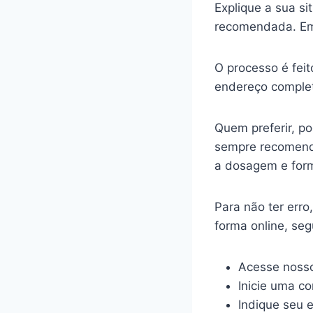
Explique a sua s
recomendada. Em
O processo é feit
endereço complet
Quem preferir, p
sempre recomenda
a dosagem e for
Para não ter err
forma online, se
Acesse nosso
Inicie uma c
Indique seu 