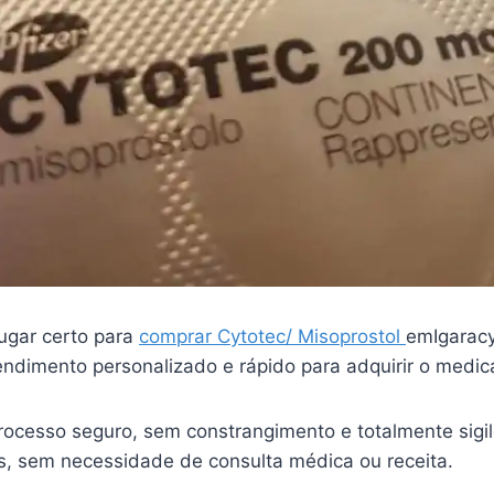
ugar certo para
comprar Cytotec/ Misoprostol
emIgarac
endimento personalizado e rápido para adquirir o medi
ocesso seguro, sem constrangimento e totalmente sigi
is, sem necessidade de consulta médica ou receita.