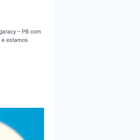
Igaracy – PB com
a e estamos