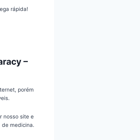
rega rápida!
aracy –
ternet, porém
veis.
r nosso site e
a de medicina.