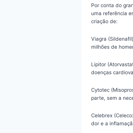
Por conta do gra
uma referência e
criação de:
Viagra (Sildenafi
milhões de homen
Lipitor (Atorvasta
doenças cardiova
Cytotec (Misopro
parte, sem a nec
Celebrex (Celecox
dor e a inflamaç