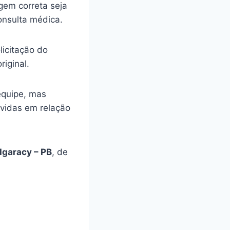
gem correta seja
onsulta médica.
licitação do
riginal.
equipe, mas
úvidas em relação
Igaracy – PB
, de