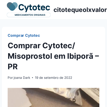
Pular
citotequeolxvalor
para
o
Conteúdo
Comprar Cytotec
Comprar Cytotec/
Misoprostol em Ibiporã –
PR
Por
joana Dark
19 de setembro de 2022