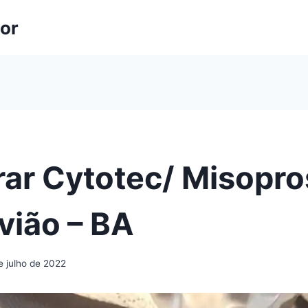
lor
ar Cytotec/ Misopro
vião – BA
e julho de 2022