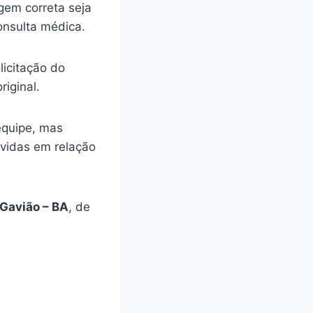
gem correta seja
onsulta médica.
licitação do
riginal.
equipe, mas
úvidas em relação
Gavião – BA
, de