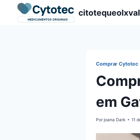
Pular
citotequeolxva
para
o
Conteúdo
Comprar Cytotec
Compr
em Ga
Por
joana Dark
11 d