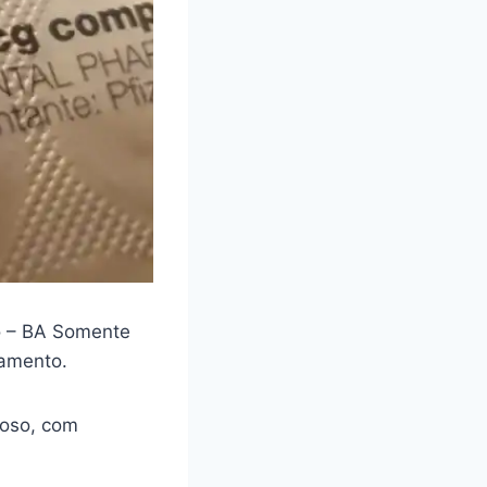
 – BA Somente
camento.
loso, com