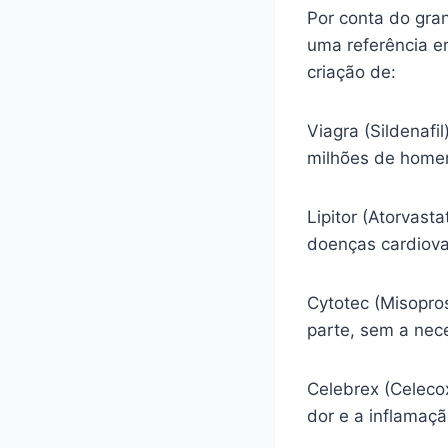
Por conta do gra
uma referência e
criação de:
Viagra (Sildenafi
milhões de homen
Lipitor (Atorvasta
doenças cardiova
Cytotec (Misopro
parte, sem a nec
Celebrex (Celecox
dor e a inflamaç