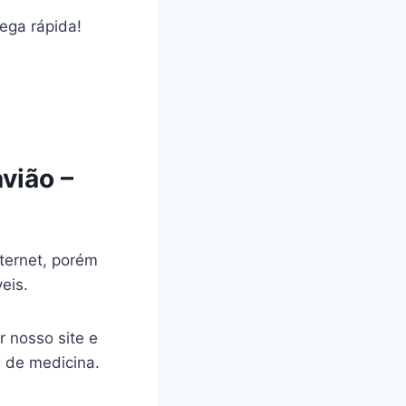
rega rápida!
vião –
ternet, porém
veis.
r nosso site e
a de medicina.