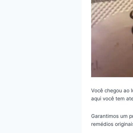
Você chegou ao l
aqui você tem at
Garantimos um pr
remédios origina