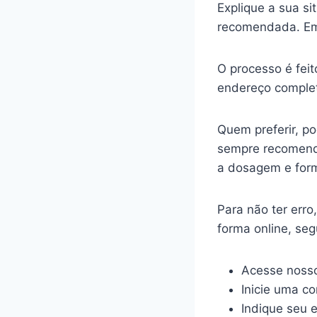
Explique a sua s
recomendada. Em
O processo é feit
endereço complet
Quem preferir, p
sempre recomenda
a dosagem e for
Para não ter err
forma online, se
Acesse nosso
Inicie uma c
Indique seu 