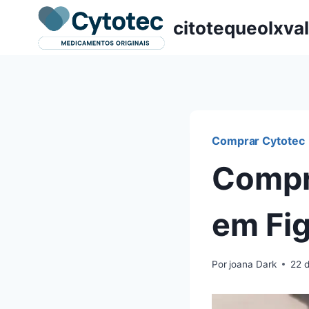
Pular
citotequeolxva
para
o
Conteúdo
Comprar Cytotec
Compr
em Fig
Por
joana Dark
22 