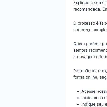
Explique a sua s
recomendada. Em
O processo é feit
endereço complet
Quem preferir, p
sempre recomenda
a dosagem e for
Para não ter err
forma online, se
Acesse nosso
Inicie uma c
Indique seu 