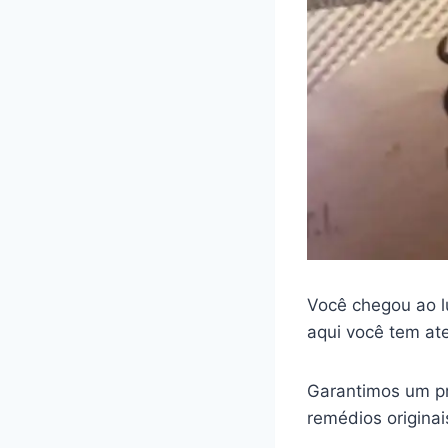
Você chegou ao l
aqui você tem at
Garantimos um pr
remédios origina