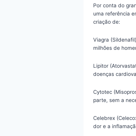
Por conta do gra
uma referência e
criação de:
Viagra (Sildenafi
milhões de homen
Lipitor (Atorvasta
doenças cardiova
Cytotec (Misopro
parte, sem a nec
Celebrex (Celecox
dor e a inflamaç