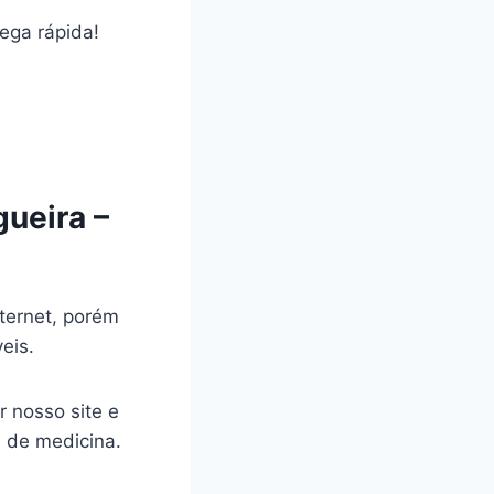
rega rápida!
ueira –
ternet, porém
veis.
r nosso site e
a de medicina.