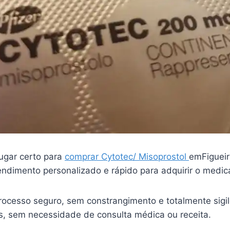
ugar certo para
comprar Cytotec/ Misoprostol
emFiguei
endimento personalizado e rápido para adquirir o medi
ocesso seguro, sem constrangimento e totalmente sigi
is, sem necessidade de consulta médica ou receita.