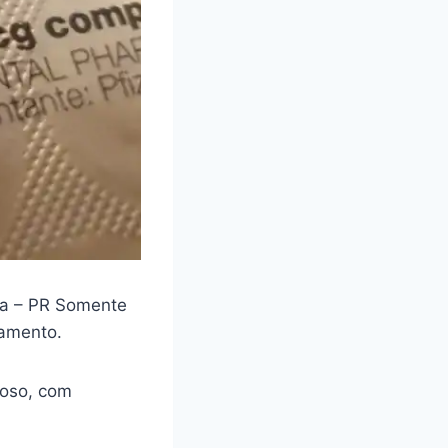
ra – PR Somente
camento.
loso, com