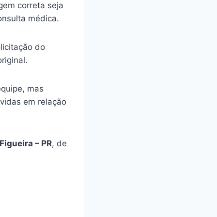
gem correta seja
onsulta médica.
licitação do
riginal.
equipe, mas
úvidas em relação
Figueira – PR
, de