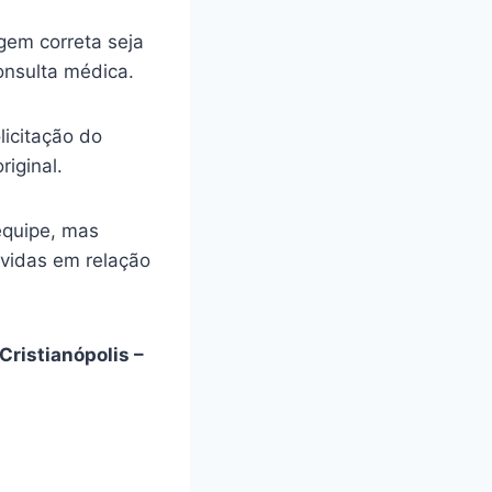
gem correta seja
onsulta médica.
licitação do
riginal.
equipe, mas
úvidas em relação
Cristianópolis –