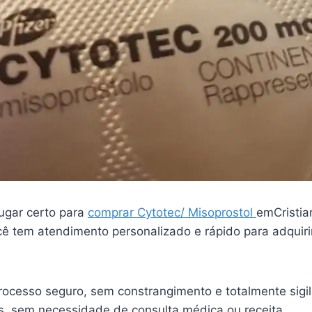
ugar certo para
comprar Cytotec/ Misoprostol
emCristia
ê tem atendimento personalizado e rápido para adquiri
ocesso seguro, sem constrangimento e totalmente sigi
is, sem necessidade de consulta médica ou receita.