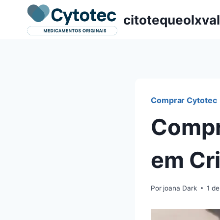
Pular
citotequeolxva
para
o
Conteúdo
Comprar Cytotec
Compr
em Cri
Por
joana Dark
1 de