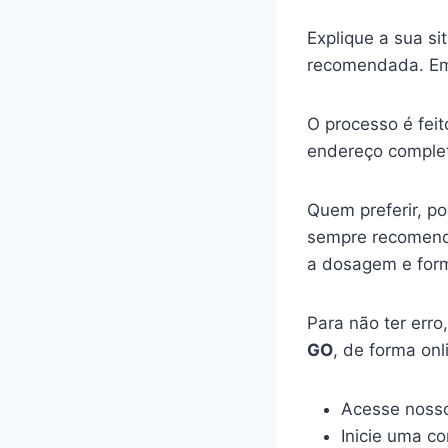
Explique a sua s
recomendada. Em
O processo é feit
endereço complet
Quem preferir, p
sempre recomenda
a dosagem e for
Para não ter err
GO
, de forma on
Acesse nosso
Inicie uma c