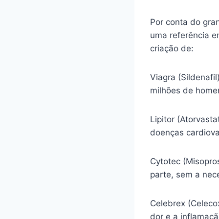
Por conta do gra
uma referência e
criação de:
Viagra (Sildenafi
milhões de homen
Lipitor (Atorvasta
doenças cardiova
Cytotec (Misopro
parte, sem a nec
Celebrex (Celecox
dor e a inflamaç