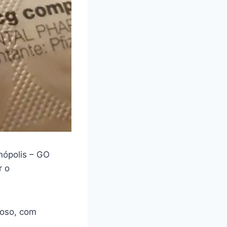
nópolis – GO
r o
loso, com