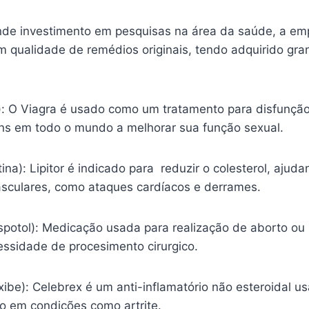
nde investimento em pesquisas na área da saúde, a em
m qualidade de remédios originais, tendo adquirido gr
l): O Viagra é usado como um tratamento para disfunção
s em todo o mundo a melhorar sua função sexual.
tina): Lipitor é indicado para reduzir o colesterol, ajud
sculares, como ataques cardíacos e derrames.
spotol): Medicação usada para realização de aborto ou
essidade de procesimento cirurgico.
ibe): Celebrex é um anti-inflamatório não esteroidal usa
ão em condições como artrite.