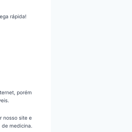
rega rápida!
ternet, porém
veis.
r nosso site e
a de medicina.