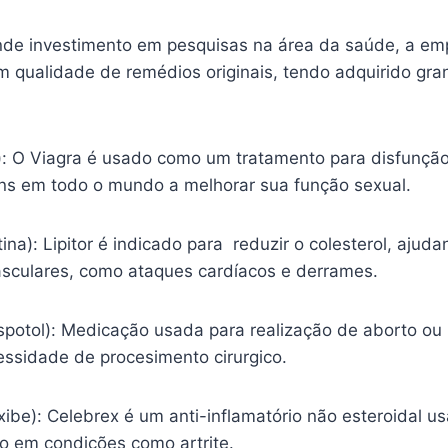
nde investimento em pesquisas na área da saúde, a em
m qualidade de remédios originais, tendo adquirido gr
l): O Viagra é usado como um tratamento para disfunção
s em todo o mundo a melhorar sua função sexual.
tina): Lipitor é indicado para reduzir o colesterol, ajud
sculares, como ataques cardíacos e derrames.
spotol): Medicação usada para realização de aborto ou
essidade de procesimento cirurgico.
ibe): Celebrex é um anti-inflamatório não esteroidal usa
ão em condições como artrite.