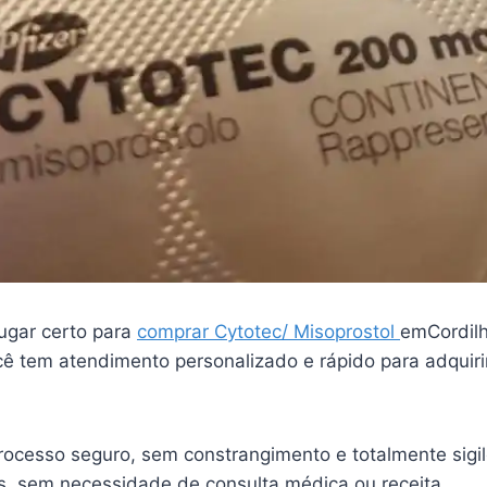
ugar certo para
comprar Cytotec/ Misoprostol
emCordilh
ê tem atendimento personalizado e rápido para adquiri
ocesso seguro, sem constrangimento e totalmente sigi
is, sem necessidade de consulta médica ou receita.