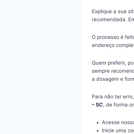
Explique a sua s
recomendada. Em
O processo é feit
endereço complet
Quem preferir, p
sempre recomenda
a dosagem e for
Para não ter err
– SC
, de forma o
Acesse nosso
Inicie uma c