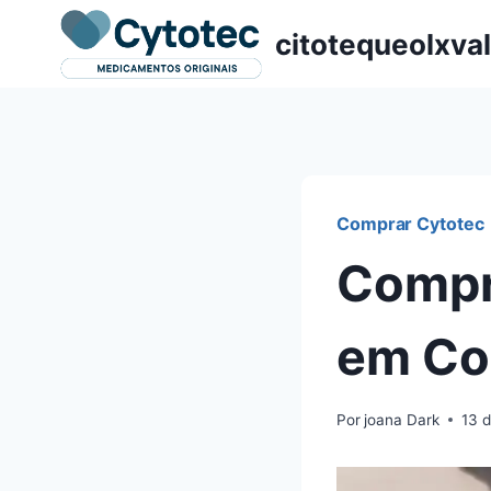
Pular
citotequeolxva
para
o
Conteúdo
Comprar Cytotec
Compr
em Cor
Por
joana Dark
13 d