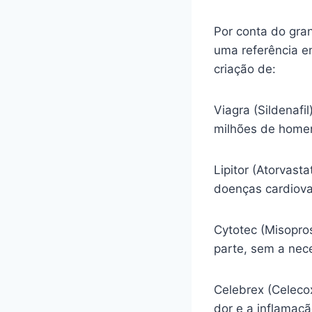
Por conta do gra
uma referência e
criação de:
Viagra (Sildenafi
milhões de homen
Lipitor (Atorvasta
doenças cardiova
Cytotec (Misopro
parte, sem a nec
Celebrex (Celecox
dor e a inflamaç