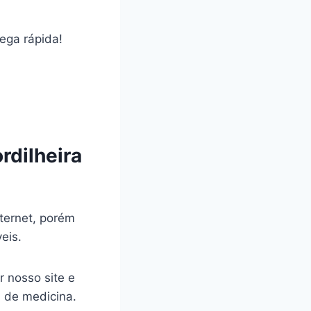
rega rápida!
rdilheira
ternet, porém
veis.
r nosso site e
a de medicina.