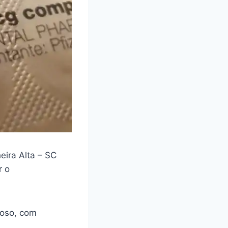
eira Alta – SC
r o
loso, com