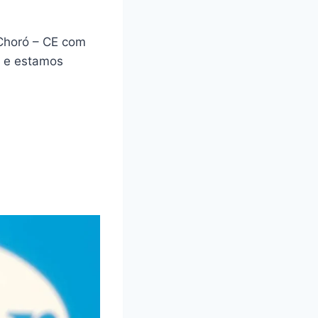
Choró – CE com
a e estamos