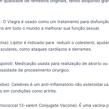
m qualidade de remédios originais, tendo adquirido gr
l): O Viagra é usado como um tratamento para disfunção
s em todo o mundo a melhorar sua função sexual.
tina): Lipitor é indicado para reduzir o colesterol, ajud
sculares, como ataques cardíacos e derrames.
spotol): Medicação usada para realização de aborto ou
essidade de procesimento cirurgico.
ibe): Celebrex é um anti-inflamatório não esteroidal usa
ão em condições como artrite.
mococcal 13-valent Conjugate Vaccine): É uma vacina p