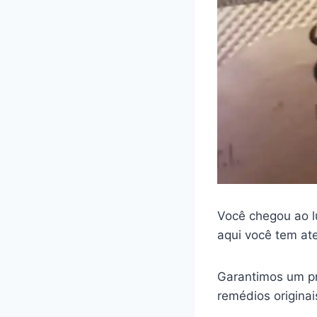
Você chegou ao l
aqui você tem at
Garantimos um pr
remédios origina