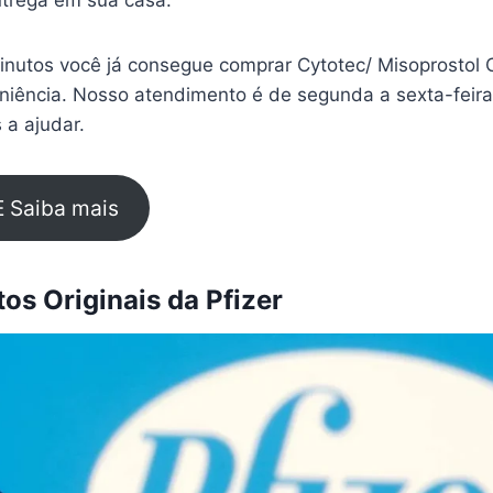
trega em sua casa.
nutos você já consegue comprar Cytotec/ Misoprostol 
eniência. Nosso atendimento é de segunda a sexta-feir
 a ajudar.
E Saiba mais
s Originais da Pfizer