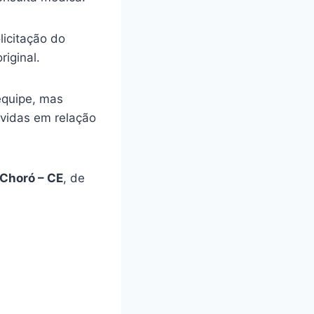
licitação do
riginal.
equipe, mas
úvidas em relação
Choró – CE
, de