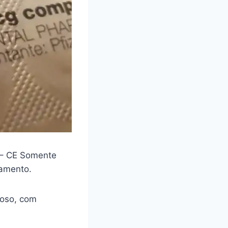
– CE Somente
camento.
loso, com