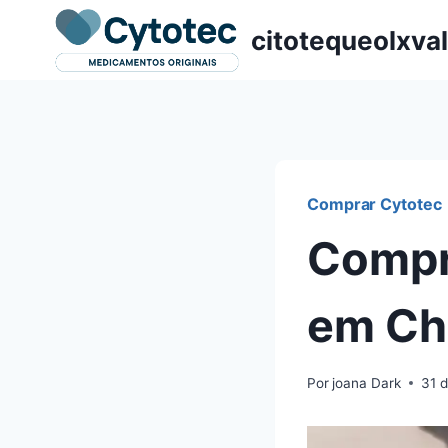
Pular
citotequeolxva
para
o
Conteúdo
Comprar Cytotec
Compr
em Ch
Por
joana Dark
31 