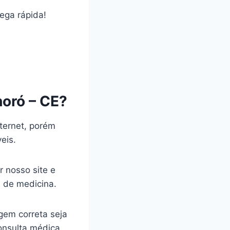
rega rápida!
oró – CE?
ternet, porém
veis.
r nosso site e
a de medicina.
gem correta seja
onsulta médica.