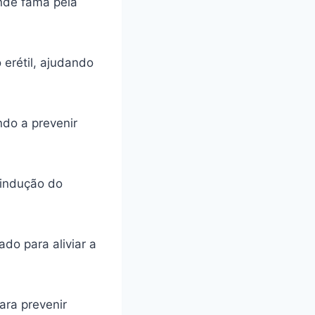
ande fama pela
 erétil, ajudando
ando a prevenir
 indução do
do para aliviar a
ara prevenir