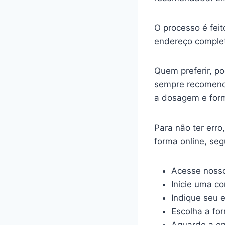
O processo é feit
endereço complet
Quem preferir, p
sempre recomenda
a dosagem e for
Para não ter err
forma online, se
Acesse nosso
Inicie uma c
Indique seu 
Escolha a fo