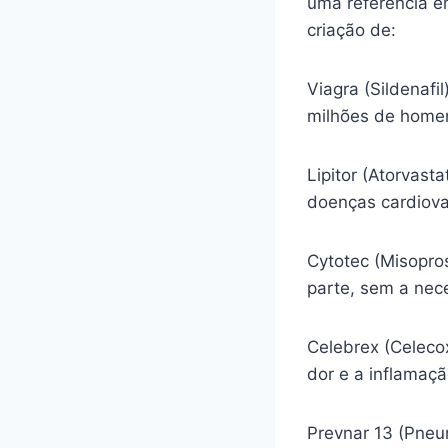
uma referência e
criação de:
Viagra (Sildenafi
milhões de homen
Lipitor (Atorvasta
doenças cardiova
Cytotec (Misopro
parte, sem a nec
Celebrex (Celecox
dor e a inflamaç
Prevnar 13 (Pneu