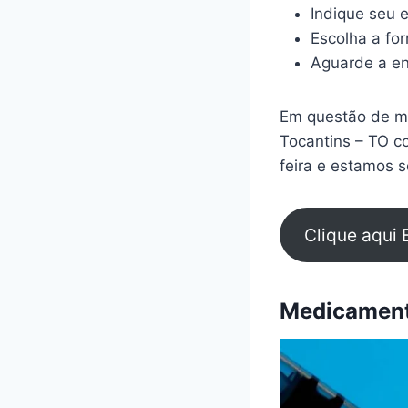
Indique seu 
Escolha a fo
Aguarde a en
Em questão de mi
Tocantins – TO c
feira e estamos s
Clique aqui 
Medicamento