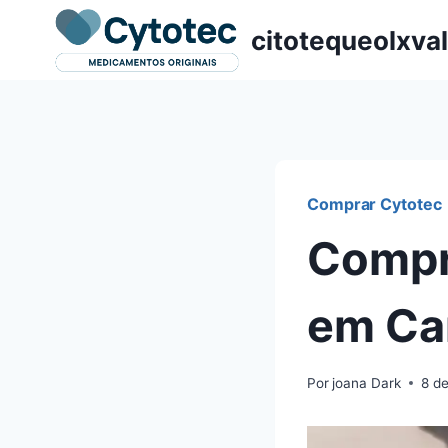
Pular
citotequeolxva
para
o
Conteúdo
Comprar Cytotec
Compr
em Car
Por
joana Dark
8 d