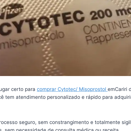
ugar certo para
comprar Cytotec/ Misoprostol
emCariri 
ê tem atendimento personalizado e rápido para adquiri
ocesso seguro, sem constrangimento e totalmente sigi
is, sem necessidade de consulta médica ou receita.