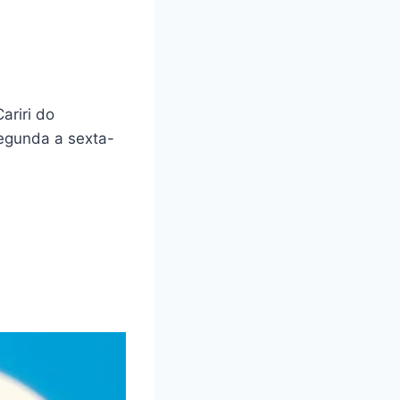
ariri do
egunda a sexta-