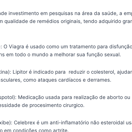
nde investimento em pesquisas na área da saúde, a em
m qualidade de remédios originais, tendo adquirido gr
l): O Viagra é usado como um tratamento para disfunção
s em todo o mundo a melhorar sua função sexual.
tina): Lipitor é indicado para reduzir o colesterol, ajud
sculares, como ataques cardíacos e derrames.
spotol): Medicação usada para realização de aborto ou
essidade de procesimento cirurgico.
ibe): Celebrex é um anti-inflamatório não esteroidal usa
ão em condições como artrite.