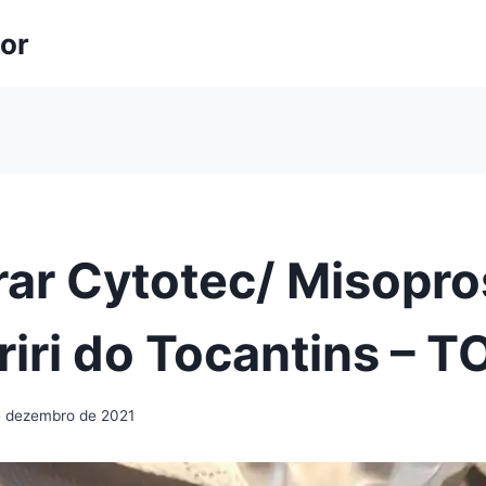
lor
ar Cytotec/ Misopro
iri do Tocantins – T
e dezembro de 2021