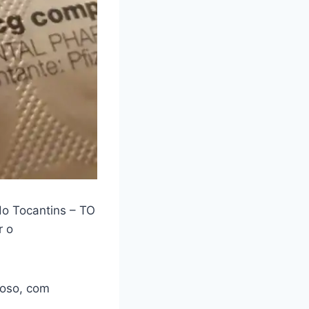
do Tocantins – TO
r o
loso, com