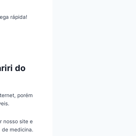
rega rápida!
iri do
ternet, porém
veis.
r nosso site e
a de medicina.