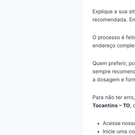
Explique a sua s
recomendada. Em
O processo é feit
endereço complet
Quem preferir, p
sempre recomenda
a dosagem e for
Para não ter err
Tocantins – TO
, 
Acesse nosso
Inicie uma c