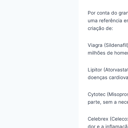
Por conta do gra
uma referência e
criação de:
Viagra (Sildenafi
milhões de homen
Lipitor (Atorvasta
doenças cardiova
Cytotec (Misopro
parte, sem a nec
Celebrex (Celecox
dor e a inflamaç