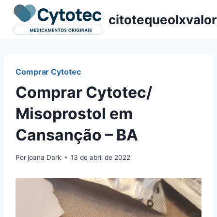
Pular
citotequeolxvalor
para
o
Conteúdo
Comprar Cytotec
Comprar Cytotec/
Misoprostol em
Cansanção – BA
Por
joana Dark
13 de abril de 2022