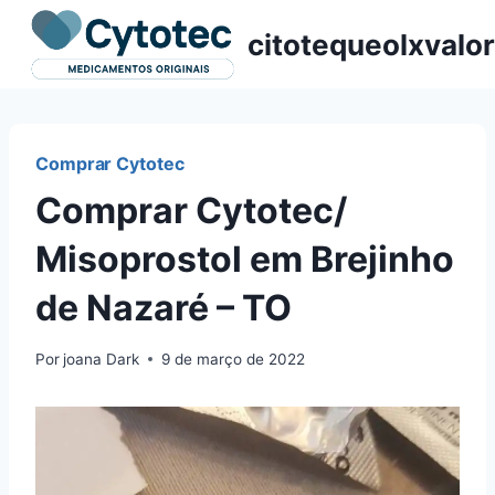
Pular
citotequeolxvalor
para
o
Conteúdo
Comprar Cytotec
Comprar Cytotec/
Misoprostol em Brejinho
de Nazaré – TO
Por
joana Dark
9 de março de 2022