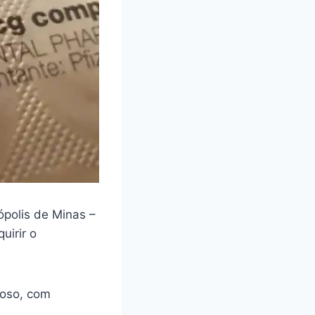
polis de Minas –
uirir o
loso, com