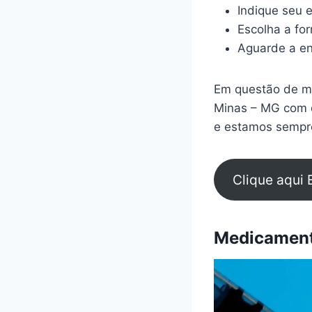
Indique seu 
Escolha a fo
Aguarde a en
Em questão de mi
Minas – MG com d
e estamos sempre
Clique aqui 
Medicamento