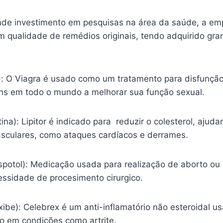
nde investimento em pesquisas na área da saúde, a em
m qualidade de remédios originais, tendo adquirido gr
l): O Viagra é usado como um tratamento para disfunção
s em todo o mundo a melhorar sua função sexual.
tina): Lipitor é indicado para reduzir o colesterol, ajud
sculares, como ataques cardíacos e derrames.
spotol): Medicação usada para realização de aborto ou
essidade de procesimento cirurgico.
ibe): Celebrex é um anti-inflamatório não esteroidal usa
ão em condições como artrite.