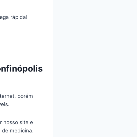
rega rápida!
nfinópolis
ternet, porém
veis.
r nosso site e
a de medicina.