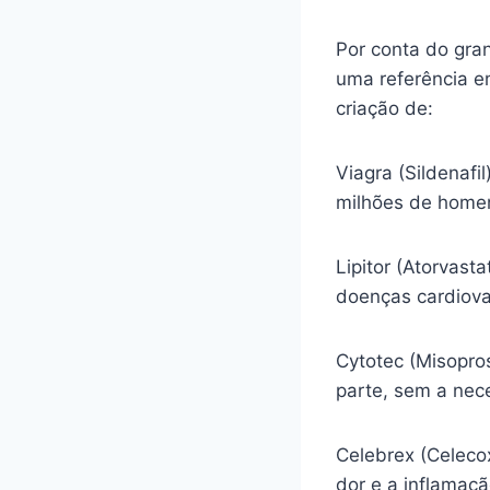
Por conta do gra
uma referência e
criação de:
Viagra (Sildenafi
milhões de homen
Lipitor (Atorvasta
doenças cardiova
Cytotec (Misopro
parte, sem a nec
Celebrex (Celecox
dor e a inflamaç