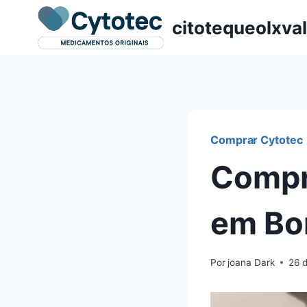
Pular
citotequeolxva
para
o
Conteúdo
Comprar Cytotec
Compr
em Bo
Por
joana Dark
26 d