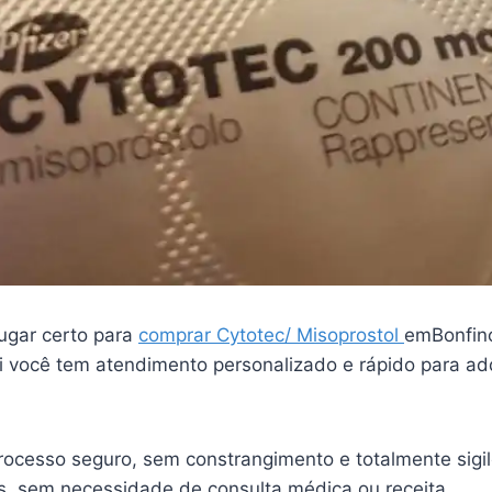
ugar certo para
comprar Cytotec/ Misoprostol
emBonfinó
você tem atendimento personalizado e rápido para adq
ocesso seguro, sem constrangimento e totalmente sigi
is, sem necessidade de consulta médica ou receita.