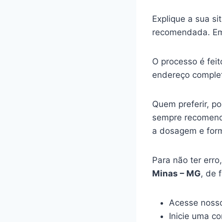
Explique a sua s
recomendada. Em
O processo é feit
endereço complet
Quem preferir, p
sempre recomenda
a dosagem e for
Para não ter err
Minas – MG
, de 
Acesse nosso
Inicie uma c