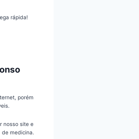
rega rápida!
fonso
ternet, porém
veis.
r nosso site e
a de medicina.