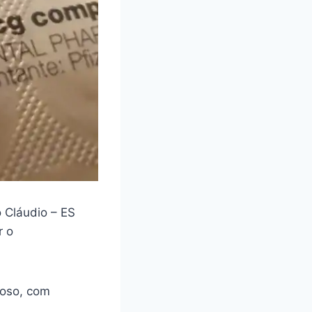
 Cláudio – ES
r o
loso, com