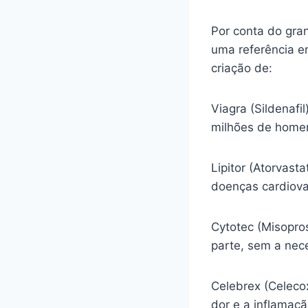
Por conta do gra
uma referência e
criação de:
Viagra (Sildenafi
milhões de homen
Lipitor (Atorvasta
doenças cardiova
Cytotec (Misopro
parte, sem a nec
Celebrex (Celecox
dor e a inflamaç