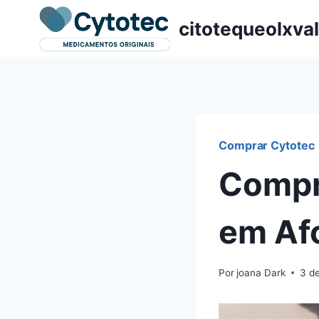
Pular
citotequeolxva
para
o
Conteúdo
Comprar Cytotec
Compr
em Af
Por
joana Dark
3 d