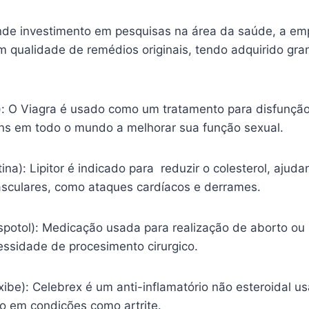
nde investimento em pesquisas na área da saúde, a em
m qualidade de remédios originais, tendo adquirido gr
l): O Viagra é usado como um tratamento para disfunção
s em todo o mundo a melhorar sua função sexual.
tina): Lipitor é indicado para reduzir o colesterol, ajud
sculares, como ataques cardíacos e derrames.
spotol): Medicação usada para realização de aborto ou
essidade de procesimento cirurgico.
ibe): Celebrex é um anti-inflamatório não esteroidal usa
ão em condições como artrite.