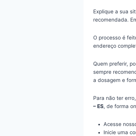
Explique a sua s
recomendada. Em
O processo é feit
endereço complet
Quem preferir, p
sempre recomenda
a dosagem e for
Para não ter err
– ES
, de forma o
Acesse nosso
Inicie uma c