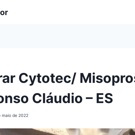
lor
ar Cytotec/ Misopro
onso Cláudio – ES
e maio de 2022