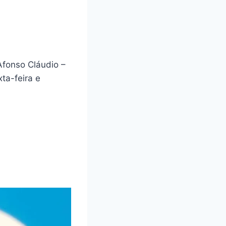
Afonso Cláudio –
ta-feira e