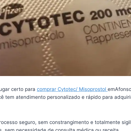
ugar certo para
comprar Cytotec/ Misoprostol
emAfonso
ê tem atendimento personalizado e rápido para adquiri
ocesso seguro, sem constrangimento e totalmente sigi
is, sem necessidade de consulta médica ou receita.