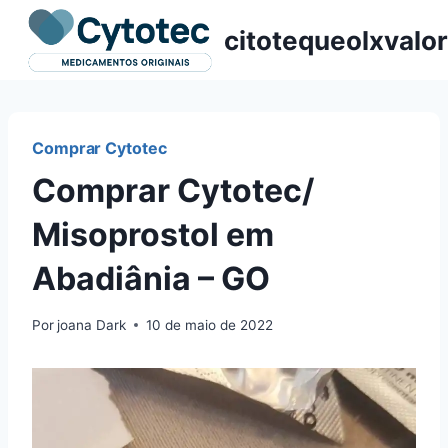
Pular
citotequeolxvalor
para
o
Conteúdo
Comprar Cytotec
Comprar Cytotec/
Misoprostol em
Abadiânia – GO
Por
joana Dark
10 de maio de 2022